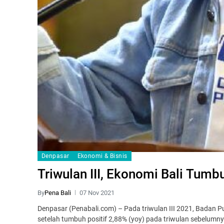
Denpasar
Ekonomi & Bisnis
Triwulan III, Ekonomi Bali Tumb
By
Pena Bali
07 Nov 2021
Denpasar (Penabali.com) – Pada triwulan III 2021, Badan Pu
setelah tumbuh positif 2,88% (yoy) pada triwulan sebelumny