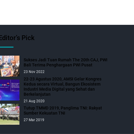
Editor’s Pick
Sukses Jadi Tuan Rumah The 20th CAJ, PWI
Bali Terima Penghargaan PWI Pusat
23 Nov 2022
22-23 Agustus 2020, AMSI Gelar Kongres
Kedua secara Virtual, Bangun Ekosistem
Industri Media Digital yang Sehat dan
Berkelanjutan
21 Aug 2020
Tutup TMMD 2019, Panglima TNI: Rakyat
Sumber Kekuatan TNI
27 Mar 2019