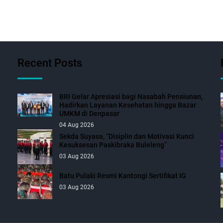
Recent Posts
BRI Gelar Apresiasi bagi Nasabah Pensiunan,
Hadirkan Layanan Kesehatan hingga Bazar
UMKM di Denpasar
04 Aug 2026
Sekda Suyasa, “Disiplin dan Motivasi Kunci
Kesuksesan Paskibraka Buleleng”
03 Aug 2026
Batu Pulaki Resmi Kantongi Sertifikat IG
03 Aug 2026