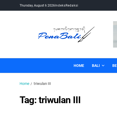
Thursday, August 6 2026
Indeks
Redaksi
Pena Bali
Kabar Bali Terkini, Media Bali, Berita Bali
HOME
BALI
BE
Home
triwulan III
Tag:
triwulan III