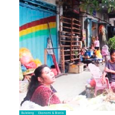
Buleleng
Ekonomi & Bisnis