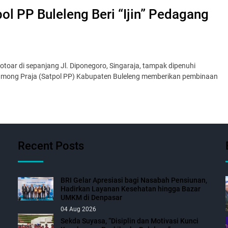
ol PP Buleleng Beri “Ijin” Pedagang
otoar di sepanjang Jl. Diponegoro, Singaraja, tampak dipenuhi
i Pamong Praja (Satpol PP) Kabupaten Buleleng memberikan pembinaan
Recent Posts
BRI Gelar Apresiasi bagi Nasabah Pensiunan,
Hadirkan Layanan Kesehatan hingga Bazar
UMKM di Denpasar
04 Aug 2026
Sekda Suyasa, “Disiplin dan Motivasi Kunci