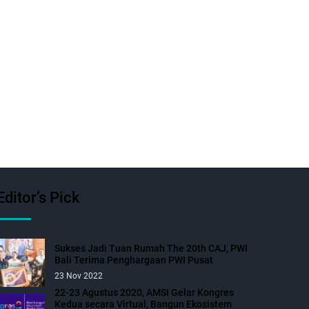
Editor’s Pick
Sukses Jadi Tuan Rumah The 20th CAJ, PWI
Bali Terima Penghargaan PWI Pusat
23 Nov 2022
22-23 Agustus 2020, AMSI Gelar Kongres
Kedua secara Virtual, Bangun Ekosistem