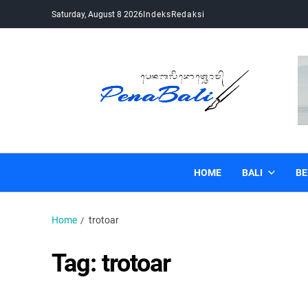
Saturday, August 8 2026
Indeks
Redaksi
Pena Bali
Kabar Bali Terkini, Media Bali, Berita Bali
HOME
BALI
BE
Home
trotoar
Tag:
trotoar