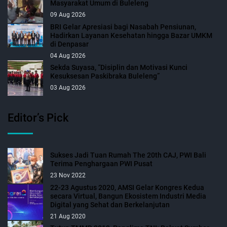
Masyarakat Umum di Buleleng
09 Aug 2026
BRI Gelar Apresiasi bagi Nasabah Pensiunan,
Hadirkan Layanan Kesehatan hingga Bazar UMKM
di Denpasar
04 Aug 2026
Sekda Suyasa, “Disiplin dan Motivasi Kunci
Kesuksesan Paskibraka Buleleng”
03 Aug 2026
Editor’s Pick
Sukses Jadi Tuan Rumah The 20th CAJ, PWI Bali
Terima Penghargaan PWI Pusat
23 Nov 2022
22-23 Agustus 2020, AMSI Gelar Kongres Kedua
secara Virtual, Bangun Ekosistem Industri Media
Digital yang Sehat dan Berkelanjutan
21 Aug 2020