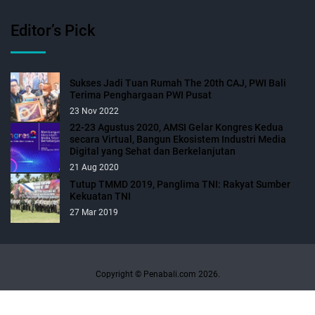
Editor’s Pick
Sukses Jadi Tuan Rumah The 20th CAJ, PWI Bali
Terima Penghargaan PWI Pusat
23 Nov 2022
22-23 Agustus 2020, AMSI Gelar Kongres Kedua
secara Virtual, Bangun Ekosistem Industri Media
Digital yang Sehat dan Berkelanjutan
21 Aug 2020
Tutup TMMD 2019, Panglima TNI: Rakyat Sumber
Kekuatan TNI
27 Mar 2019
Copyright © Penabali.com 2026.