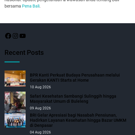
bersama
Pena Bali
.
Recent Posts
BPR Kanti Perkuat Budaya Perusahaan melalui
Gerakan KANTI Starts at Home
10 Aug 2026
Safari Kesehatan Sambangi Sulinggih hingga
Masyarakat Umum di Buleleng
09 Aug 2026
BRI Gelar Apresiasi bagi Nasabah Pensiunan,
Hadirkan Layanan Kesehatan hingga Bazar UMKM
di Denpasar
04 Aug 2026