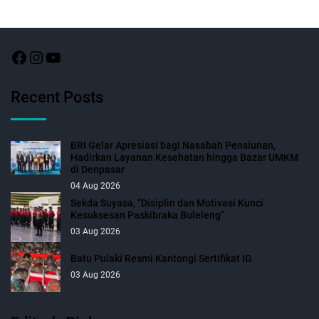
Recent Posts
BRI Gelar Apresiasi bagi Nasabah Pensiunan,
Hadirkan Layanan Kesehatan hingga Bazar UMKM
di Denpasar
04 Aug 2026
Sekda Suyasa, “Disiplin dan Motivasi Kunci
Kesuksesan Paskibraka Buleleng”
03 Aug 2026
Batu Pulaki Resmi Kantongi Sertifikat IG
03 Aug 2026