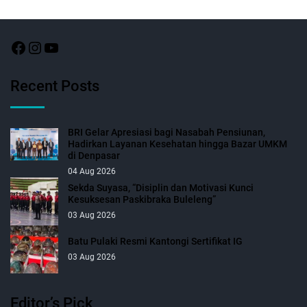
Recent Posts
BRI Gelar Apresiasi bagi Nasabah Pensiunan,
Hadirkan Layanan Kesehatan hingga Bazar UMKM
di Denpasar
04 Aug 2026
Sekda Suyasa, “Disiplin dan Motivasi Kunci
Kesuksesan Paskibraka Buleleng”
03 Aug 2026
Batu Pulaki Resmi Kantongi Sertifikat IG
03 Aug 2026
Editor’s Pick