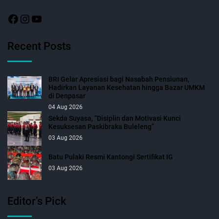
Recent Posts
BRI Gelar Apresiasi bagi Nasabah Pensiunan,
Hadirkan Layanan Kesehatan hingga Bazar UMKM
di Denpasar
04 Aug 2026
Sekda Suyasa, “Disiplin dan Motivasi Kunci
Kesuksesan Paskibraka Buleleng”
03 Aug 2026
Batu Pulaki Resmi Kantongi Sertifikat IG
03 Aug 2026
Editor’s Pick