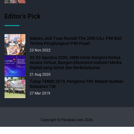
Editor’s Pick
Sukses Jadi Tuan Rumah The 20th CAJ, PWI Bali
Terima Penghargaan PWI Pusat
23 Nov 2022
22-23 Agustus 2020, AMSI Gelar Kongres Kedua
secara Virtual, Bangun Ekosistem Industri Media
Digital yang Sehat dan Berkelanjutan
21 Aug 2020
Tutup TMMD 2019, Panglima TNI: Rakyat Sumber
Kekuatan TNI
27 Mar 2019
Copyright © Penabali.com 2026.