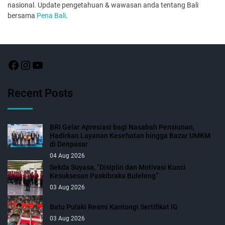
nasional. Update pengetahuan & wawasan anda tentang Bali
bersama
Pena Bali
.
Recent Posts
BRI Gelar Apresiasi bagi Nasabah Pensiunan,
Hadirkan Layanan Kesehatan hingga Bazar UMKM
di Denpasar
04 Aug 2026
Sekda Suyasa, “Disiplin dan Motivasi Kunci
Kesuksesan Paskibraka Buleleng”
03 Aug 2026
Batu Pulaki Resmi Kantongi Sertifikat IG
03 Aug 2026