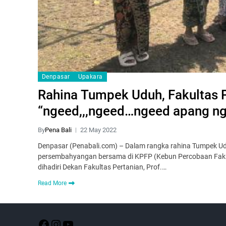
Denpasar
Upakara
Rahina Tumpek Uduh, Fakultas 
“ngeed,,,ngeed…ngeed apang n
By
Pena Bali
22 May 2022
Denpasar (Penabali.com) – Dalam rangka rahina Tumpek Ud
persembahyangan bersama di KPFP (Kebun Percobaan Fakul
dihadiri Dekan Fakultas Pertanian, Prof.…
Read More