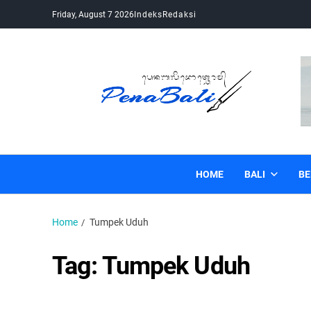
Friday, August 7 2026
Indeks
Redaksi
Pena Bali
Kabar Bali Terkini, Media Bali, Berita Bali
HOME
BALI
BE
Home
Tumpek Uduh
Tag:
Tumpek Uduh