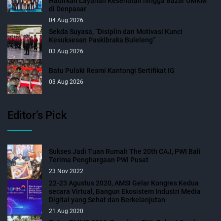
Hadirkan Layanan Kesehatan hingga Bazar UMKM
di Denpasar
04 Aug 2026
Sekda Suyasa, “Disiplin dan Motivasi Kunci
Kesuksesan Paskibraka Buleleng”
03 Aug 2026
Batu Pulaki Resmi Kantongi Sertifikat IG
03 Aug 2026
Editor’s Pick
Sukses Jadi Tuan Rumah The 20th CAJ, PWI Bali
Terima Penghargaan PWI Pusat
23 Nov 2022
22-23 Agustus 2020, AMSI Gelar Kongres Kedua
secara Virtual, Bangun Ekosistem Industri Media
Digital yang Sehat dan Berkelanjutan
21 Aug 2020