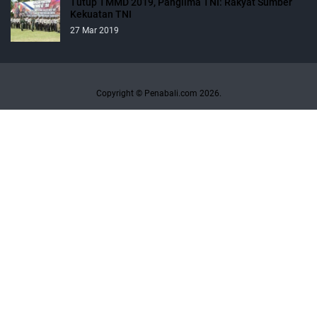
Tutup TMMD 2019, Panglima TNI: Rakyat Sumber
Kekuatan TNI
27 Mar 2019
Copyright © Penabali.com 2026.