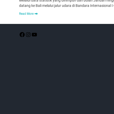
Melalui data statistik yang dihimpun dari bulan Januari hi
datang ke Bali melalui jalur udara di Bandara Internasional
Read More