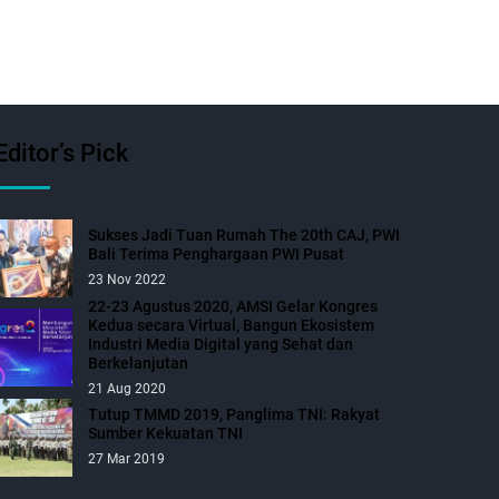
Editor’s Pick
Sukses Jadi Tuan Rumah The 20th CAJ, PWI
Bali Terima Penghargaan PWI Pusat
23 Nov 2022
22-23 Agustus 2020, AMSI Gelar Kongres
Kedua secara Virtual, Bangun Ekosistem
Industri Media Digital yang Sehat dan
Berkelanjutan
21 Aug 2020
Tutup TMMD 2019, Panglima TNI: Rakyat
Sumber Kekuatan TNI
27 Mar 2019