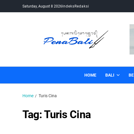
Saturday, August 8 2026
Indeks
Redaksi
Pena Bali
Kabar Bali Terkini, Media Bali, Berita Bali
HOME
BALI
BE
Home
Turis Cina
Tag:
Turis Cina