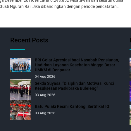
ngga Desember 2019, tercatat 6.298.852 wisatawan dari seluruh dunia
 I Gusti Ngurah Rai. Jika dibandingkan dengan periode pencatatan…
Recent Posts
BRI Gelar Apresiasi bagi Nasabah Pensiunan,
Hadirkan Layanan Kesehatan hingga Bazar
UMKM di Denpasar
04 Aug 2026
Sekda Suyasa, “Disiplin dan Motivasi Kunci
Kesuksesan Paskibraka Buleleng”
03 Aug 2026
Batu Pulaki Resmi Kantongi Sertifikat IG
03 Aug 2026