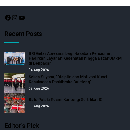
Recent Posts
BRI Gelar Apresiasi bagi Nasabah Pensiunan,
Hadirkan Layanan Kesehatan hingga Bazar UMKM
di Denpasar
04 Aug 2026
Sekda Suyasa, “Disiplin dan Motivasi Kunci
Kesuksesan Paskibraka Buleleng”
03 Aug 2026
Batu Pulaki Resmi Kantongi Sertifikat IG
03 Aug 2026
Editor’s Pick