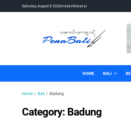
Saturday, August 8 2026
Indeks
Redaksi
Pena Bali
Kabar Bali Terkini, Media Bali, Berita Bali
HOME
BALI
BE
Home
Bali
Badung
Category:
Badung