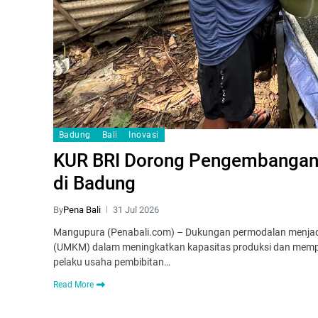
Badung
Bali
Inovasi
KUR BRI Dorong Pengembangan 
di Badung
By
Pena Bali
31 Jul 2026
Mangupura (Penabali.com) – Dukungan permodalan menjadi s
(UMKM) dalam meningkatkan kapasitas produksi dan memper
pelaku usaha pembibitan…
Read More