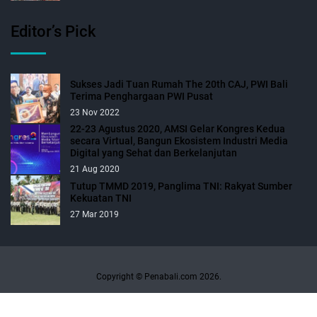
Editor’s Pick
Sukses Jadi Tuan Rumah The 20th CAJ, PWI Bali
Terima Penghargaan PWI Pusat
23 Nov 2022
22-23 Agustus 2020, AMSI Gelar Kongres Kedua
secara Virtual, Bangun Ekosistem Industri Media
Digital yang Sehat dan Berkelanjutan
21 Aug 2020
Tutup TMMD 2019, Panglima TNI: Rakyat Sumber
Kekuatan TNI
27 Mar 2019
Copyright © Penabali.com 2026.