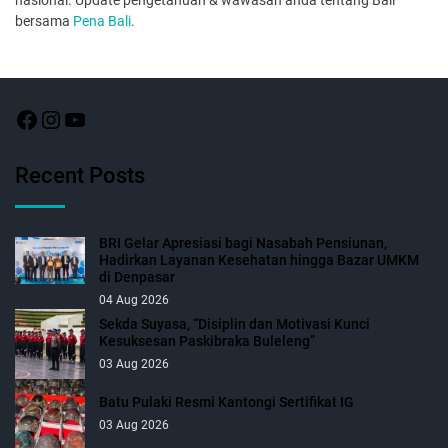
nasional. Update pengetahuan & wawasan anda tentang Bali
bersama
Pena Bali
.
Recent Posts
BRI Gelar Apresiasi bagi Nasabah Pensiunan,
Hadirkan Layanan Kesehatan hingga Bazar UMKM
di Denpasar
04 Aug 2026
Sekda Suyasa, “Disiplin dan Motivasi Kunci
Kesuksesan Paskibraka Buleleng”
03 Aug 2026
Batu Pulaki Resmi Kantongi Sertifikat IG
03 Aug 2026