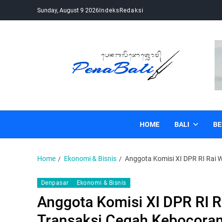
Sunday, August 9 2026
Indeks
Redaksi
Pena Bali
Kabar Bali Terkini, Media Bali, Berita Bali
HOME
BALI
BE
Home
Ekonomi & Bisnis
Anggota Komisi XI DPR RI Rai W
Denpasar
Ekonomi & Bisnis
Anggota Komisi XI DPR RI Ra
Transaksi Cegah Kebocora