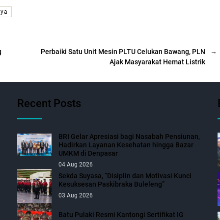
aya
g
Perbaiki Satu Unit Mesin PLTU Celukan Bawang, PLN
→
Ajak Masyarakat Hemat Listrik
Recent Posts
BRI Gelar Apresiasi bagi Nasabah Pensiunan,
Hadirkan Layanan Kesehatan hingga Bazar
UMKM di Denpasar
04 Aug 2026
Sekda Suyasa, “Disiplin dan Motivasi Kunci
Kesuksesan Paskibraka Buleleng”
03 Aug 2026
Batu Pulaki Resmi Kantongi Sertifikat IG