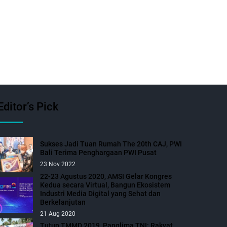
Editor’s Pick
Sukses Jadi Tuan Rumah The 20th CAJ, PWI
Bali Terima Penghargaan PWI Pusat
23 Nov 2022
22-23 Agustus 2020, AMSI Gelar Kongres
Kedua secara Virtual, Bangun Ekosistem
Industri Media Digital yang Sehat dan
Berkelanjutan
21 Aug 2020
Tutup TMMD 2019, Panglima TNI: Rakyat