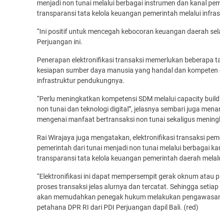
menjadi non tunai melalui berbagai instrumen dan kanal pem
transparansi tata kelola keuangan pemerintah melalui infr
“Ini positif untuk mencegah kebocoran keuangan daerah sela
Perjuangan ini.
Penerapan elektronifikasi transaksi memerlukan beberapa 
kesiapan sumber daya manusia yang handal dan kompeten dal
infrastruktur pendukungnya.
“Perlu meningkatkan kompetensi SDM melalui capacity build
non tunai dan teknologi digital”, jelasnya sembari jug
mengenai manfaat bertransaksi non tunai sekaligus menin
Rai Wirajaya juga mengatakan, elektronifikasi transaksi p
pemerintah dari tunai menjadi non tunai melalui berbagai ka
transparansi tata kelola keuangan pemerintah daerah melal
“Elektronifikasi ini dapat mempersempit gerak oknum ata
proses transaksi jelas alurnya dan tercatat. Sehingga setiap
akan memudahkan penegak hukum melakukan pengawasannya”,
petahana DPR RI dari PDI Perjuangan dapil Bali. (red)