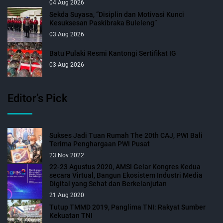
04 Aug 2026
Sekda Suyasa, “Disiplin dan Motivasi Kunci
Kesuksesan Paskibraka Buleleng”
03 Aug 2026
Batu Pulaki Resmi Kantongi Sertifikat IG
03 Aug 2026
Editor’s Pick
Sukses Jadi Tuan Rumah The 20th CAJ, PWI Bali
Terima Penghargaan PWI Pusat
23 Nov 2022
22-23 Agustus 2020, AMSI Gelar Kongres Kedua
secara Virtual, Bangun Ekosistem Industri Media
Digital yang Sehat dan Berkelanjutan
21 Aug 2020
Tutup TMMD 2019, Panglima TNI: Rakyat Sumber
Kekuatan TNI