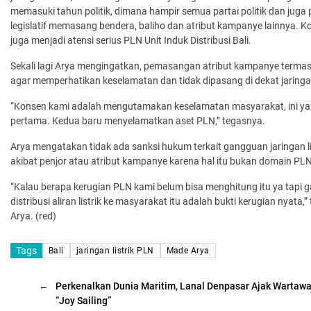
memasuki tahun politik, dimana hampir semua partai politik dan juga 
legislatif memasang bendera, baliho dan atribut kampanye lainnya. Kon
juga menjadi atensi serius PLN Unit Induk Distribusi Bali.
Sekali lagi Arya mengingatkan, pemasangan atribut kampanye termas
agar memperhatikan keselamatan dan tidak dipasang di dekat jaringan 
“Konsen kami adalah mengutamakan keselamatan masyarakat, ini y
pertama. Kedua baru menyelamatkan aset PLN,” tegasnya.
Arya mengatakan tidak ada sanksi hukum terkait gangguan jaringan li
akibat penjor atau atribut kampanye karena hal itu bukan domain PLN
“Kalau berapa kerugian PLN kami belum bisa menghitung itu ya tapi
distribusi aliran listrik ke masyarakat itu adalah bukti kerugian nyata,”
Arya. (red)
Tags
Bali
jaringan listrik PLN
Made Arya
←
Perkenalkan Dunia Maritim, Lanal Denpasar Ajak Wartaw
“Joy Sailing”