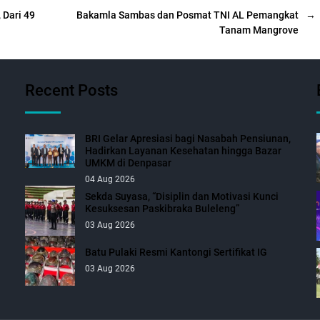
 Dari 49
Bakamla Sambas dan Posmat TNI AL Pemangkat
→
Tanam Mangrove
Recent Posts
BRI Gelar Apresiasi bagi Nasabah Pensiunan,
Hadirkan Layanan Kesehatan hingga Bazar
UMKM di Denpasar
04 Aug 2026
Sekda Suyasa, “Disiplin dan Motivasi Kunci
Kesuksesan Paskibraka Buleleng”
03 Aug 2026
Batu Pulaki Resmi Kantongi Sertifikat IG
03 Aug 2026