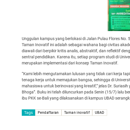
Unggulan kampus yang berlokasi di Jalan Pulau Flores No. 5
Taman Inovatif ini adalah sebagai wahana bagi civitas akade
diawali dari berpikir kritis analis, abstraktif, dan reflekt
sentral pendidikan. Karena itu, setiap program studi di Uni
merupakan implementasi dari konsep Taman Inovatif.
“Kami lebih mengutamakan lulusan yang tidak cari kerja t
tenaga kerja untuk memajukan bangsa, sehingga di Universi
mahasiswa untuk berinovasi yang kreatif,” jelas Dr. Suriasih
Bhoga”. Buku ini telah diluncurkan pada Senin (15/7) lalu b
ibu PKK se-Bali yang dilaksanakan di kampus UBAD serangka
Tags
Pendaftaran
Taman inovatif
UBAD