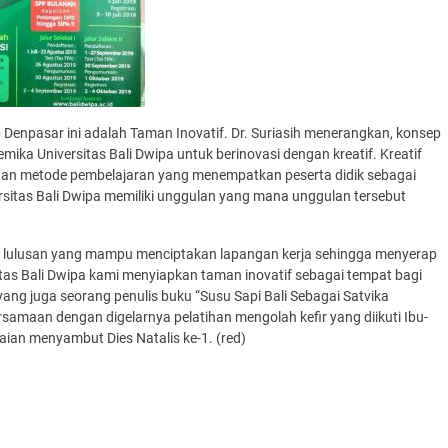
 Denpasar ini adalah Taman Inovatif. Dr. Suriasih menerangkan, konsep
mika Universitas Bali Dwipa untuk berinovasi dengan kreatif. Kreatif
if dengan metode pembelajaran yang menempatkan peserta didik sebagai
versitas Bali Dwipa memiliki unggulan yang mana unggulan tersebut
api lulusan yang mampu menciptakan lapangan kerja sehingga menyerap
tas Bali Dwipa kami menyiapkan taman inovatif sebagai tempat bagi
 yang juga seorang penulis buku “Susu Sapi Bali Sebagai Satvika
ersamaan dengan digelarnya pelatihan mengolah kefir yang diikuti Ibu-
ian menyambut Dies Natalis ke-1. (red)