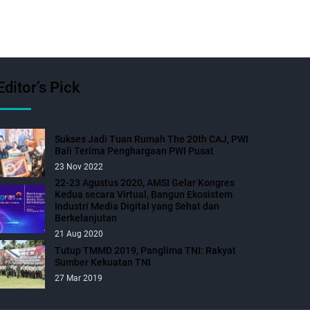
Editor’s Pick
Sukses Jadi Tuan Rumah The 20th CAJ, PWI
Bali Terima Penghargaan PWI Pusat
23 Nov 2022
22-23 Agustus 2020, AMSI Gelar Kongres
Kedua secara Virtual, Bangun Ekosistem
Industri Media Digital yang Sehat dan
Berkelanjutan
21 Aug 2020
Tutup TMMD 2019, Panglima TNI: Rakyat
Sumber Kekuatan TNI
27 Mar 2019