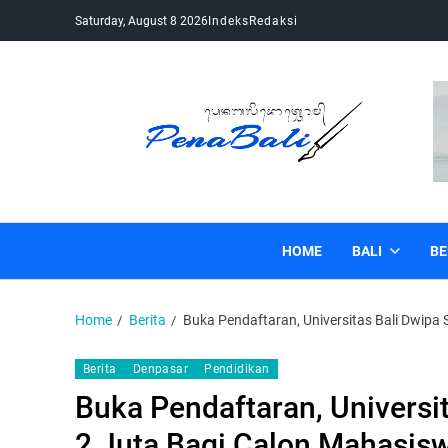
Saturday, August 8 2026
Indeks
Redaksi
Pena Bali
Kabar Bali Terkini, Media Bali, Berita Bali
HOME
BALI
BE
Home
Berita
Buka Pendaftaran, Universitas Bali Dwipa
Berita
Denpasar
Pendidikan
Buka Pendaftaran, Universi
2 Juta Bagi Calon Mahasis