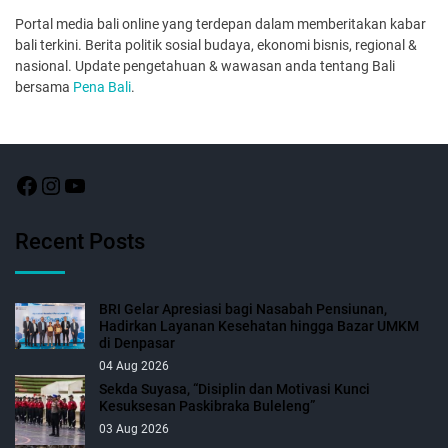
Portal media bali online yang terdepan dalam memberitakan kabar
bali terkini. Berita politik sosial budaya, ekonomi bisnis, regional &
nasional. Update pengetahuan & wawasan anda tentang Bali
bersama
Pena Bali
.
Recent Posts
BRI Gelar Apresiasi bagi Nasabah Pensiunan,
Hadirkan Layanan Kesehatan hingga Bazar UMKM
di Denpasar
04 Aug 2026
Sekda Suyasa, “Disiplin dan Motivasi Kunci
Kesuksesan Paskibraka Buleleng”
03 Aug 2026