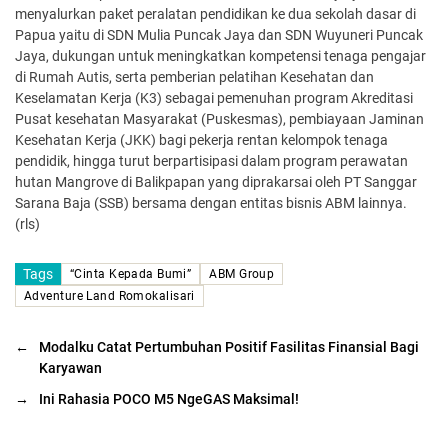
menyalurkan paket peralatan pendidikan ke dua sekolah dasar di
Papua yaitu di SDN Mulia Puncak Jaya dan SDN Wuyuneri Puncak
Jaya, dukungan untuk meningkatkan kompetensi tenaga pengajar
di Rumah Autis, serta pemberian pelatihan Kesehatan dan
Keselamatan Kerja (K3) sebagai pemenuhan program Akreditasi
Pusat kesehatan Masyarakat (Puskesmas), pembiayaan Jaminan
Kesehatan Kerja (JKK) bagi pekerja rentan kelompok tenaga
pendidik, hingga turut berpartisipasi dalam program perawatan
hutan Mangrove di Balikpapan yang diprakarsai oleh PT Sanggar
Sarana Baja (SSB) bersama dengan entitas bisnis ABM lainnya.
(rls)
Tags
“Cinta Kepada Bumi”
ABM Group
Adventure Land Romokalisari
←
Modalku Catat Pertumbuhan Positif Fasilitas Finansial Bagi
Karyawan
→
Ini Rahasia POCO M5 NgeGAS Maksimal!