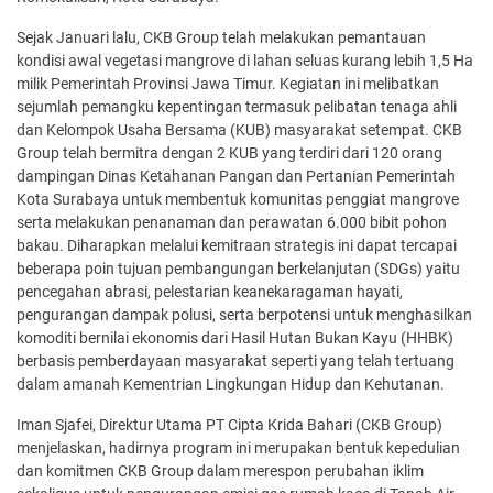
Sejak Januari lalu, CKB Group telah melakukan pemantauan
kondisi awal vegetasi mangrove di lahan seluas kurang lebih 1,5 Ha
milik Pemerintah Provinsi Jawa Timur. Kegiatan ini melibatkan
sejumlah pemangku kepentingan termasuk pelibatan tenaga ahli
dan Kelompok Usaha Bersama (KUB) masyarakat setempat. CKB
Group telah bermitra dengan 2 KUB yang terdiri dari 120 orang
dampingan Dinas Ketahanan Pangan dan Pertanian Pemerintah
Kota Surabaya untuk membentuk komunitas penggiat mangrove
serta melakukan penanaman dan perawatan 6.000 bibit pohon
bakau. Diharapkan melalui kemitraan strategis ini dapat tercapai
beberapa poin tujuan pembangungan berkelanjutan (SDGs) yaitu
pencegahan abrasi, pelestarian keanekaragaman hayati,
pengurangan dampak polusi, serta berpotensi untuk menghasilkan
komoditi bernilai ekonomis dari Hasil Hutan Bukan Kayu (HHBK)
berbasis pemberdayaan masyarakat seperti yang telah tertuang
dalam amanah Kementrian Lingkungan Hidup dan Kehutanan.
Iman Sjafei, Direktur Utama PT Cipta Krida Bahari (CKB Group)
menjelaskan, hadirnya program ini merupakan bentuk kepedulian
dan komitmen CKB Group dalam merespon perubahan iklim