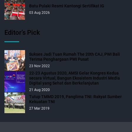
Batu Pulaki Resmi Kantongi Sertifikat IG
03 Aug 2026
Editor’s Pick
Sukses Jadi Tuan Rumah The 20th CAJ, PWI Bali
Terima Penghargaan PWI Pusat
23 Nov 2022
22-23 Agustus 2020, AMSI Gelar Kongres Kedua
secara Virtual, Bangun Ekosistem Industri Media
Digital yang Sehat dan Berkelanjutan
21 Aug 2020
Tutup TMMD 2019, Panglima TNI: Rakyat Sumber
Kekuatan TNI
27 Mar 2019