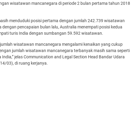
gan wisatawan mancanegara di periode 2 bulan pertama tahun 2018
 masih menduduki posisi pertama dengan jumlah 242.739 wisatawan
a dengan pencapaian bulan lalu, Australia menempati posisi kedua
empati turis India dengan sumbangan 59.592 wisatawan.
ni, jumlah wisatawan mancanegara mengalami kenaikan yang cukup
a dengan jumlah wisatawan mancanegara terbanyak masih sama seperti
a India,” jelas Communication and Legal Section Head Bandar Udara
14/03), di ruang kerjanya.