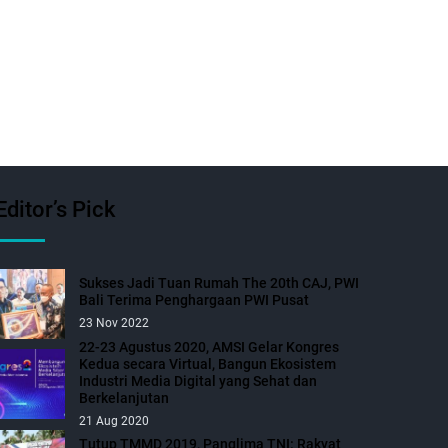
Editor’s Pick
Sukses Jadi Tuan Rumah The 20th CAJ, PWI
Bali Terima Penghargaan PWI Pusat
23 Nov 2022
22-23 Agustus 2020, AMSI Gelar Kongres
Kedua secara Virtual, Bangun Ekosistem
Industri Media Digital yang Sehat dan
Berkelanjutan
21 Aug 2020
Tutup TMMD 2019, Panglima TNI: Rakyat