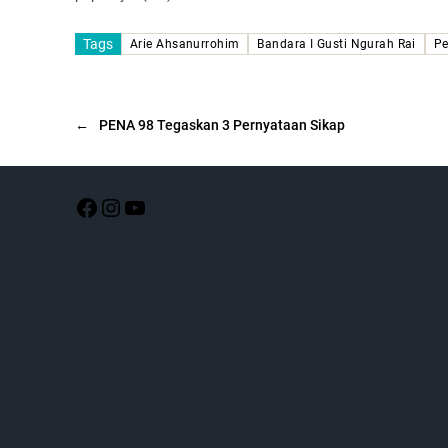
Tags
Arie Ahsanurrohim
Bandara I Gusti Ngurah Rai
P
←
PENA 98 Tegaskan 3 Pernyataan Sikap