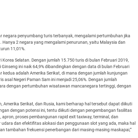
r negara penyumbang turis terbanyak, mengalami pertumbuhan jika
lu. Hanya 2 negara yang mengalami penurunan, yaitu Malaysia dan
 turun 11,01%.
orea Selatan. Dengan jumlah 15.750 turis di bulan Februari 2019,
Ginseng ini naik 64,9% dibandingkan dengan data di bulan Februari
r kedua adalah Amerika Serikat, di mana dengan jumlah kunjungan
is asal Negeri Paman Sam ini menjadi 25,06%. Dengan jumlah
egara dengan pertumbuhan wisatawan mancanegara tertinggi, dengan
Amerika Serikat, dan Rusia, kami berharap hal tersebut dapat diikuti
an dengan potensi ini, tentu diikuti dengan pengembangan fasilitas
ra, apron, proses pembangunan rapid exit taxiway, terminal, dan
dara dan efektifitas alokasi dan penggunaan slot yang ada, maka hal
dan tambahan frekuensi penerbangan dari masing-masing maskapai,”