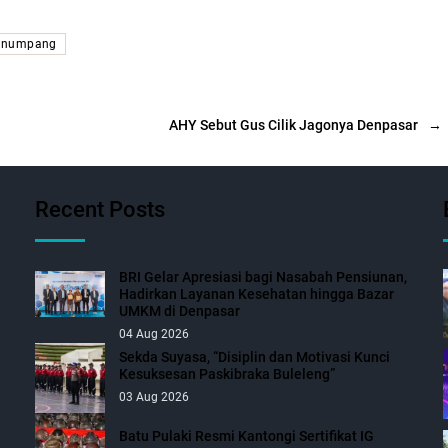
enumpang
AHY Sebut Gus Cilik Jagonya Denpasar
→
Recent Posts
BRI Gelar Apresiasi bagi Nasabah Pensiunan,
Hadirkan Layanan Kesehatan hingga Bazar
UMKM di Denpasar
04 Aug 2026
Sekda Suyasa, “Disiplin dan Motivasi Kunci
Kesuksesan Paskibraka Buleleng”
03 Aug 2026
Batu Pulaki Resmi Kantongi Sertifikat IG