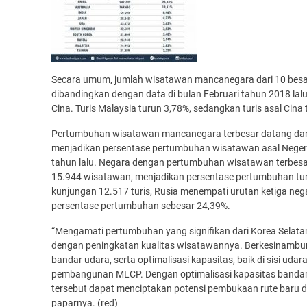
Secara umum, jumlah wisatawan mancanegara dari 10 besa
dibandingkan dengan data di bulan Februari tahun 2018 la
Cina. Turis Malaysia turun 3,78%, sedangkan turis asal Cina
Pertumbuhan wisatawan mancanegara terbesar datang dari K
menjadikan persentase pertumbuhan wisatawan asal Negeri 
tahun lalu. Negara dengan pertumbuhan wisatawan terbesa
15.944 wisatawan, menjadikan persentase pertumbuhan tur
kunjungan 12.517 turis, Rusia menempati urutan ketiga n
persentase pertumbuhan sebesar 24,39%.
“Mengamati pertumbuhan yang signifikan dari Korea Selatan, 
dengan peningkatan kualitas wisatawannya. Berkesinambung
bandar udara, serta optimalisasi kapasitas, baik di sisi uda
pembangunan MLCP. Dengan optimalisasi kapasitas bandar u
tersebut dapat menciptakan potensi pembukaan rute baru 
paparnya. (red)