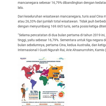
mancanegara sebesar 16,79% dibandingkan dengan kedatan
lalu.
Dari keseluruhan wisatawan mancanegara, turis asal Cina
atau 26,33% dari jumlah total wisatawan. Tidak jauh berbed
dengan menyumbang 169.665 turis, serta posisi ketiga dit
“Selama pencatatan di dua bulan pertama di tahun 2019 i
tinggi, yaitu sebesar 16,79%. Sementara untuk tiga negar
bulan sebelumnya, pertama Cina, kedua Australia, dan ketig
Internasional I Gusti Ngurah Rai, Arie Ahsanurrohim, Kamis (