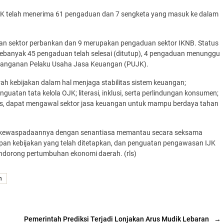
OJK telah menerima 61 pengaduan dan 7 sengketa yang masuk ke dalam
an sektor perbankan dan 9 merupakan pengaduan sektor IKNB. Status
 sebanyak 45 pengaduan telah selesai (ditutup), 4 pengaduan menunggu
nanganan Pelaku Usaha Jasa Keuangan (PUJK).
ah kebijakan dalam hal menjaga stabilitas sistem keuangan;
guatan tata kelola OJK; literasi, inklusi, serta perlindungan konsumen;
us, dapat mengawal sektor jasa keuangan untuk mampu berdaya tahan
an kewaspadaannya dengan senantiasa memantau secara seksama
pan kebijakan yang telah ditetapkan, dan penguatan pengawasan IJK
endorong pertumbuhan ekonomi daerah. (rls)
h
Pemerintah Prediksi Terjadi Lonjakan Arus Mudik Lebaran
→