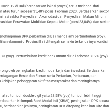
k Covid-19 di Bali (berdasarkan lokasi proyek) terus melandai dari
iun atau turun sebesar 35,48% posisi Februari 2023. Berdasarkan sektor
 didominasi sektor Penyediaan Akomodasi dan Penyediaan Makan Minum
rasi dan Perawatan Mobil dan Sepeda Motor (porsi 23,84%), dan sektor
 penghimpunan DPK perbankan di Bali mengalami pertumbuhan (yoy).
lihan ekonomi di Provinsi Bali di tengah semakin terkendalinya kondisi
13% (yoy). Pertumbuhan kredit bank umum di Bali sebesar 3,02% (yoy),
ong oleh peningkatan kredit modal kerja dan investasi. Berdasarkan
erdagangan Besar dan Eceran serta Pertanian, Perburuan, dan
an kebijakan pelonggaran aktifitas masyarakat dan meningkatnya
atau tumbuh double digit yaitu 23,58% (yoy) tumbuh lebih tinggi
erdasarkan Kelompok Bank Modal Inti (KBMI), peningkatan DPK secara
u, berdasarkan jenisnya, peningkatan DPK ditopang kenaikan Giro dan