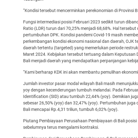
“Kondisi tersebut mencerminkan perekonomian di Provinsi Bal
Fungsi intermediasi posisi Februari 2023 sedikit turun diba
Ratio (LDR) turun dari 70,25% menjadi 68,68%. Hal tersebu
pertumbuhan DPK. Kondisi pandemi Covid-19 masih memberi
perkembangan kondisi ekonomi nasional dan daerah, OJK te
daerah tertentu (targeted) yang memerlukan periode restr
Maret 2024. Kebijakan tersebut tertuang dalam Keputusa
Bali menjadi daerah yang mendapatkan perpanjangan kebijak
“Kami berharap KDK ini akan membantu pemulihan ekonomi 
Jumlah investor pasar modal wilayah Bali masih menunjukk
yoy dengan kecenderungan tumbuh melandai. Pada Februari 2
Identification (SID) atau tumbuh 22,44% (yoy). Demikian 
sebesar 26,50% (yoy) dan 32,47% (yoy). Pertumbuhan juga di
Bali mencapai Rp.4,31 triliun, tumbuh 6,02% (yoy).
Piutang Pembiayaan Perusahaan Pembiayaan di Bali posisi 
sebelumnya terus mengalami kontraksi.