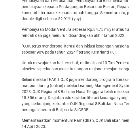
Pembiayaan dari Perusahaan Pembiayaan di Bali mencapai R
pembiayaan kepada Perdagangan Besar dan Eceran; Repara
konsumtif termasuk kepada rumah tangga. Sementara itu, p
double digit sebesar 52,91% (yoy).
Pembiayaan Modal Ventura sebesar Rp.84,75 milyar atau tumb
rendah dan juga menurun dibandingkan akhir tahun 2022.
“OJK terus mendorong literasi dan inklusi keuangan nasional
sebesar 90% pada tahun 2024,” terang Kristrianti Puji.
Untuk mewujudkan hal tersebut, optimalisasi 10 Tim Percep
akselerasi perluasan akses keuangan regional menjadi sanga
Selain melalui TPAKD, OJK juga mendorong program literasi 
maupun daring (online) melalui Learning Management Syste
2023, OJK Regional 8 Bali dan Nusa Tenggara telah melaks
18.856 orang. Kegiatan edukasi dan literasi keuangan yang
yang berkunjung ke kantor OJK Regional 8 Bali dan Nusa Teng
berbagai daerah di Bali, serta Si GEDE.
Memanfaaatkan momentum Ramadhan, OJK Bali akan menyel
14 April 2023.