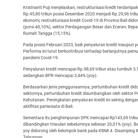
Kristrianti Puji menjelaskan, restrukturisasi kredit terdampa
Rp.45,80 triliun posisi Desember 2020 menjadi Rp.29,96 tril
ekonomi, restrukturisasi kredit Covid-19 di Provinsi Bali
(porsi 40,10%), sektor Perdagangan Besar dan Eceran; Repa
Rumah Tangga (15,15%).
Pada posisi Februari 2023, baik penyaluran kredit maupun
Performa ini turut berkontribusi terhadap berlanjutnya pemu
pandemi Covid-19.
Penyaluran kredit mencapai Rp.98,69 triliun atau tumbuh 3,
sedangkan BPR mencapai 3,44% (yoy).
Berdasarkan jenis penggunaannya, pertumbuhan kredit didor
sektornya, pertumbuhan kredit disumbangkan oleh sektor P
Kehutanan. Peningkatan penyaluran kredit ini seiring deng
aktifitas pariwisata di Bali.
Sementara itu penghimpunan DPK mencapai Rp143,69 triliun 
dibandingkan triwulan sebelumnya sebesar 20,01% (yoy). B
yoy didorong oleh kelompok bank pada KBMI 4. Disamping it
Tabungan.