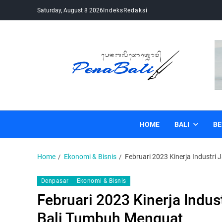
Saturday, August 8 2026
Indeks
Redaksi
Pena Bali
Kabar Bali Terkini, Media Bali, Berita Bali
HOME
BALI
BE
Home
Ekonomi & Bisnis
Februari 2023 Kinerja Industri
Denpasar
Ekonomi & Bisnis
Februari 2023 Kinerja Indus
Bali Tumbuh Menguat