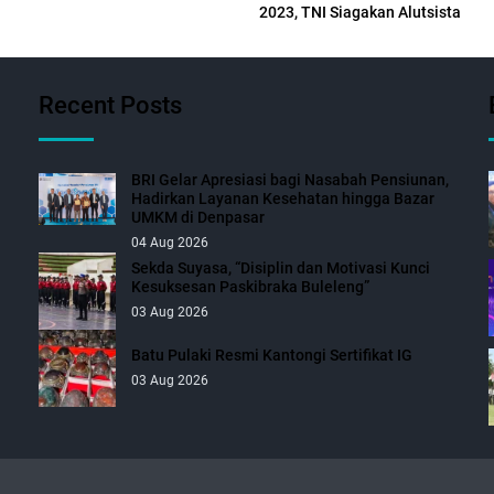
2023, TNI Siagakan Alutsista
Recent Posts
BRI Gelar Apresiasi bagi Nasabah Pensiunan,
Hadirkan Layanan Kesehatan hingga Bazar
UMKM di Denpasar
04 Aug 2026
Sekda Suyasa, “Disiplin dan Motivasi Kunci
Kesuksesan Paskibraka Buleleng”
03 Aug 2026
Batu Pulaki Resmi Kantongi Sertifikat IG
03 Aug 2026