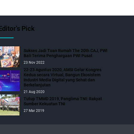
Editor’s Pick
Sukses Jadi Tuan Rumah The 20th CAJ, PWI
Bali Terima Penghargaan PWI Pusat
23 Nov 2022
22-23 Agustus 2020, AMSI Gelar Kongres
Kedua secara Virtual, Bangun Ekosistem
Industri Media Digital yang Sehat dan
Berkelanjutan
21 Aug 2020
Tutup TMMD 2019, Panglima TNI: Rakyat
Sumber Kekuatan TNI
27 Mar 2019