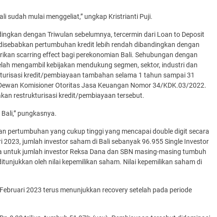
i sudah mulai menggeliat,” ungkap Kristrianti Puji.
ndingkan dengan Triwulan sebelumnya, tercermin dari Loan to Deposit
t disebabkan pertumbuhan kredit lebih rendah dibandingkan dengan
kan scarring effect bagi perekonomian Bali. Sehubungan dengan
lah mengambil kebijakan mendukung segmen, sektor, industri dan
ukturisasi kredit/pembiayaan tambahan selama 1 tahun sampai 31
n Dewan Komisioner Otoritas Jasa Keuangan Nomor 34/KDK.03/2022.
an restrukturisasi kredit/pembiayaan tersebut.
Bali,” pungkasnya.
an pertumbuhan yang cukup tinggi yang mencapai double digit secara
023, jumlah investor saham di Bali sebanyak 96.955 Single Investor
juga untuk jumlah investor Reksa Dana dan SBN masing-masing tumbuh
tunjukkan oleh nilai kepemilikan saham. Nilai kepemilikan saham di
Februari 2023 terus menunjukkan recovery setelah pada periode