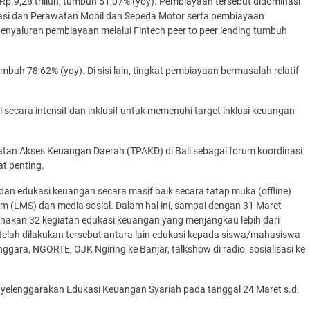
p.9,28 triliun, tumbuh 51,07% (yoy). Pembiayaan tersebut didominasi
si dan Perawatan Mobil dan Sepeda Motor serta pembiayaan
enyaluran pembiayaan melalui Fintech peer to peer lending tumbuh
uh 78,62% (yoy). Di sisi lain, tingkat pembiayaan bermasalah relatif
 secara intensif dan inklusif untuk memenuhi target inklusi keuangan
atan Akses Keuangan Daerah (TPAKD) di Bali sebagai forum koordinasi
t penting.
dan edukasi keuangan secara masif baik secara tatap muka (offline)
m (LMS) dan media sosial. Dalam hal ini, sampai dengan 31 Maret
anakan 32 kegiatan edukasi keuangan yang menjangkau lebih dari
 telah dilakukan tersebut antara lain edukasi kepada siswa/mahasiswa
gara, NGORTE, OJK Ngiring ke Banjar, talkshow di radio, sosialisasi ke
enggarakan Edukasi Keuangan Syariah pada tanggal 24 Maret s.d.