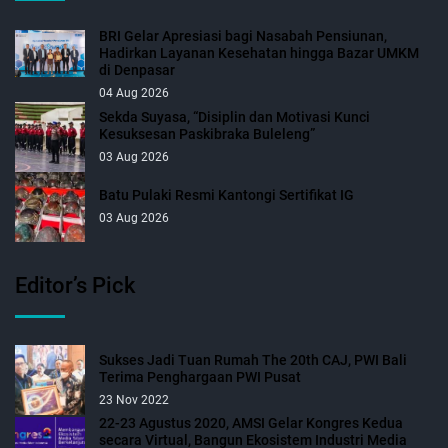
BRI Gelar Apresiasi bagi Nasabah Pensiunan,
Hadirkan Layanan Kesehatan hingga Bazar UMKM
di Denpasar
04 Aug 2026
Sekda Suyasa, “Disiplin dan Motivasi Kunci
Kesuksesan Paskibraka Buleleng”
03 Aug 2026
Batu Pulaki Resmi Kantongi Sertifikat IG
03 Aug 2026
Editor’s Pick
Sukses Jadi Tuan Rumah The 20th CAJ, PWI Bali
Terima Penghargaan PWI Pusat
23 Nov 2022
22-23 Agustus 2020, AMSI Gelar Kongres Kedua
secara Virtual, Bangun Ekosistem Industri Media