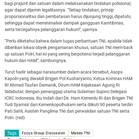
bagi prajurit dan satuan dalam melaksanakan tindakan polisional,
agar dapat dijamin legalitasnya. “Setiap tindakan, prinsip
proporsionalitas dan pembatasan harus dijunjung tinggi, dipatuhi,
sehingga dapat meminimalisir dampak gangguan Kamtibmas,
serta tercegahnya pelanggaran hukum”, ujarnya.
“Perlu diketahui bahwa dalam tugas perbantuan TNI, apabila tidak
diberikan lokasi obyek pengamanan khusus, satuan TNI mem-back
up satuan Polri, hal ini yang sering berpotensi terjadi pelanggaran
hukum dan HAM”, sambungnya.
Turut hadir sebagai narasumber dalam acara tersebut, Asops
Kapolri yang diwakili Brigjen Pol Kusharyanto, Ketua Komnas HAM
RI Ahmad Taufan Damanik, Dirum HAM Kejaksaan Agung RI
Sidabutar, dengan penanggap utama Sulaiman Sujono Delegasi
ICRC Indonesia, Ibu Indah dari Dir. Ham Kemenlu RI dan Brigjen TNI
Tudi Syamsir dari Kemenkopolhukam serta diikuti 90 peserta terdiri
Pati Sahli, Asisten Panglima TNI dan perwakilan satuan TNI serta
Polri. (red)
Tags
Focus Group Discussion
Mabes TNI