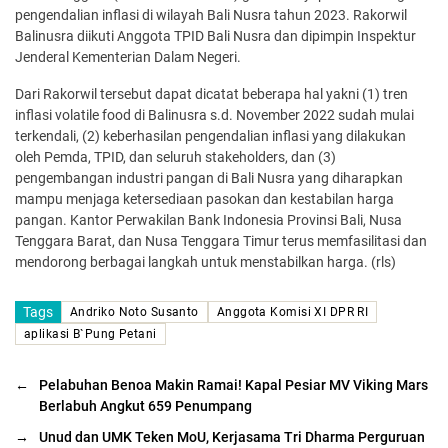
pengendalian inflasi di wilayah Bali Nusra tahun 2023. Rakorwil
Balinusra diikuti Anggota TPID Bali Nusra dan dipimpin Inspektur
Jenderal Kementerian Dalam Negeri.
Dari Rakorwil tersebut dapat dicatat beberapa hal yakni (1) tren
inflasi volatile food di Balinusra s.d. November 2022 sudah mulai
terkendali, (2) keberhasilan pengendalian inflasi yang dilakukan
oleh Pemda, TPID, dan seluruh stakeholders, dan (3)
pengembangan industri pangan di Bali Nusra yang diharapkan
mampu menjaga ketersediaan pasokan dan kestabilan harga
pangan. Kantor Perwakilan Bank Indonesia Provinsi Bali, Nusa
Tenggara Barat, dan Nusa Tenggara Timur terus memfasilitasi dan
mendorong berbagai langkah untuk menstabilkan harga. (rls)
Tags
Andriko Noto Susanto
Anggota Komisi XI DPR RI
aplikasi B`Pung Petani
←
Pelabuhan Benoa Makin Ramai! Kapal Pesiar MV Viking Mars
Berlabuh Angkut 659 Penumpang
→
Unud dan UMK Teken MoU, Kerjasama Tri Dharma Perguruan