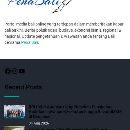
Portal media bali online yang terdepan dalam memberitakan kabar
bali terkini. Berita politik sosial budaya, ekonomi bisnis, regional &
nasional. Update pengetahuan & wawasan anda tentang Bali
bersama
Pena Bali
.
Recent Posts
BRI Gelar Apresiasi bagi Nasabah Pensiunan,
Hadirkan Layanan Kesehatan hingga Bazar UMKM
di Denpasar
04 Aug 2026