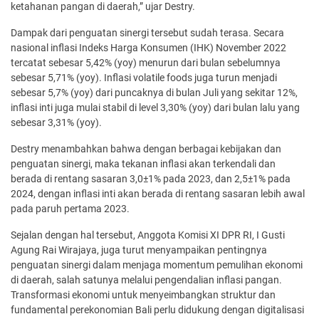
ketahanan pangan di daerah,” ujar Destry.
Dampak dari penguatan sinergi tersebut sudah terasa. Secara
nasional inflasi Indeks Harga Konsumen (IHK) November 2022
tercatat sebesar 5,42% (yoy) menurun dari bulan sebelumnya
sebesar 5,71% (yoy). Inflasi volatile foods juga turun menjadi
sebesar 5,7% (yoy) dari puncaknya di bulan Juli yang sekitar 12%,
inflasi inti juga mulai stabil di level 3,30% (yoy) dari bulan lalu yang
sebesar 3,31% (yoy).
Destry menambahkan bahwa dengan berbagai kebijakan dan
penguatan sinergi, maka tekanan inflasi akan terkendali dan
berada di rentang sasaran 3,0±1% pada 2023, dan 2,5±1% pada
2024, dengan inflasi inti akan berada di rentang sasaran lebih awal
pada paruh pertama 2023.
Sejalan dengan hal tersebut, Anggota Komisi XI DPR RI, I Gusti
Agung Rai Wirajaya, juga turut menyampaikan pentingnya
penguatan sinergi dalam menjaga momentum pemulihan ekonomi
di daerah, salah satunya melalui pengendalian inflasi pangan.
Transformasi ekonomi untuk menyeimbangkan struktur dan
fundamental perekonomian Bali perlu didukung dengan digitalisasi