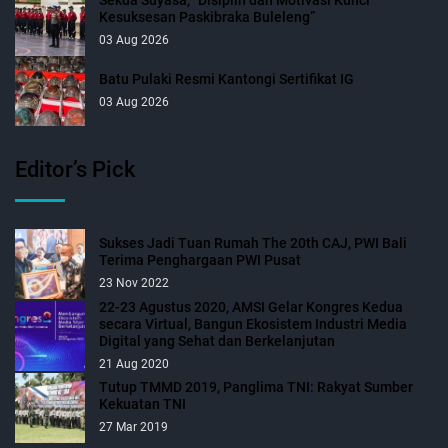
Sekda Suyasa, “Disiplin dan Motivasi Kunci
Kesuksesan Paskibraka Buleleng”
03 Aug 2026
Batu Pulaki Resmi Kantongi Sertifikat IG
03 Aug 2026
Editor’s Pick
Sukses Jadi Tuan Rumah The 20th CAJ, PWI Bali
Terima Penghargaan PWI Pusat
23 Nov 2022
22-23 Agustus 2020, AMSI Gelar Kongres Kedua
secara Virtual, Bangun Ekosistem Industri Media
Digital yang Sehat dan Berkelanjutan
21 Aug 2020
Tutup TMMD 2019, Panglima TNI: Rakyat Sumber
Kekuatan TNI
27 Mar 2019