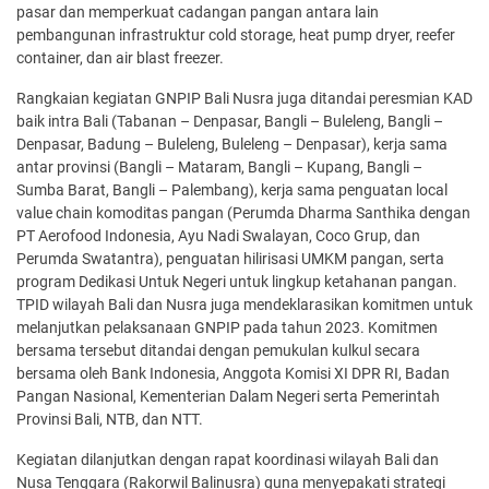
pasar dan memperkuat cadangan pangan antara lain
pembangunan infrastruktur cold storage, heat pump dryer, reefer
container, dan air blast freezer.
Rangkaian kegiatan GNPIP Bali Nusra juga ditandai peresmian KAD
baik intra Bali (Tabanan – Denpasar, Bangli – Buleleng, Bangli –
Denpasar, Badung – Buleleng, Buleleng – Denpasar), kerja sama
antar provinsi (Bangli – Mataram, Bangli – Kupang, Bangli –
Sumba Barat, Bangli – Palembang), kerja sama penguatan local
value chain komoditas pangan (Perumda Dharma Santhika dengan
PT Aerofood Indonesia, Ayu Nadi Swalayan, Coco Grup, dan
Perumda Swatantra), penguatan hilirisasi UMKM pangan, serta
program Dedikasi Untuk Negeri untuk lingkup ketahanan pangan.
TPID wilayah Bali dan Nusra juga mendeklarasikan komitmen untuk
melanjutkan pelaksanaan GNPIP pada tahun 2023. Komitmen
bersama tersebut ditandai dengan pemukulan kulkul secara
bersama oleh Bank Indonesia, Anggota Komisi XI DPR RI, Badan
Pangan Nasional, Kementerian Dalam Negeri serta Pemerintah
Provinsi Bali, NTB, dan NTT.
Kegiatan dilanjutkan dengan rapat koordinasi wilayah Bali dan
Nusa Tenggara (Rakorwil Balinusra) guna menyepakati strategi