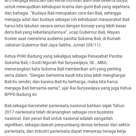
arti menjaga kesucian dan keharmonisan alam Bali beserta isinya,
untuk mewujudkan kehidupan krama dan gumi Bali yang sejahtera
dan bahagia. “Budaya Bali merupakan core dari Bali, sehingga
menjaga adat dan budaya sebagai roh kehidupan masyarakat Bali
harus kita lakukan secara serius dengan konsep yang lebih besar
demi Bali yang keberlanjutannya”, ucap Gubernur Bali, Wayan
Koster saat menerima audiensi panitia Suksma Bali, di Rumah
Jabatan Gubernur Bali Jaya Sabha, Jumat (09/11).
Ketua PHRI Badung yang sekaligus sebagai Penasehat Panitia
Suksma Bali, I Gusti Ngurah Rai Suryawijaya, SE., MBA,
menerangkan kata Suksma Bali memberikan arti yang penting
serta dalam. “Dengan berterima kasih kita bisa lebih menghargai
Bali itu sendiri, dan karena Bali itu berharga, maka kita harus
menjaga Bali bersama-sama”, ujar Rai Suryawijaya yang juga Ketua
BPPD Badung ini.
Bali sebagai barometer pariwisata nasional bahkan sejak Tahun
2017 oariwisata telah dicanangkan sebagai core business
nasional. Dan peran Bali untuk nasional adalah sangatlah
signifikan, sebagai daerah penyumbang devisa terbesar dari sektor
pariwisata, dan industri pariwisata dapat menyerap tenaga kerja