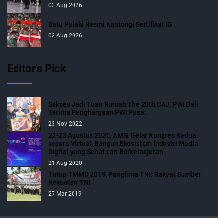
03 Aug 2026
Batu Pulaki Resmi Kantongi Sertifikat IG
03 Aug 2026
Editor’s Pick
Sukses Jadi Tuan Rumah The 20th CAJ, PWI Bali
Terima Penghargaan PWI Pusat
23 Nov 2022
22-23 Agustus 2020, AMSI Gelar Kongres Kedua
secara Virtual, Bangun Ekosistem Industri Media
Digital yang Sehat dan Berkelanjutan
21 Aug 2020
Tutup TMMD 2019, Panglima TNI: Rakyat Sumber
Kekuatan TNI
27 Mar 2019