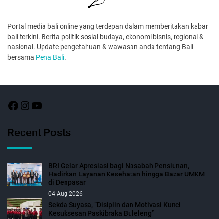
Portal media bali online yang terdepan dalam memberitakan kabar
bali terkini. Berita politik sosial budaya, ekonomi bisnis, regional &
nasional. Update pengetahuan & wawasan anda tentang Bali
bersama
Pena Bali
.
Recent Posts
BRI Gelar Apresiasi bagi Nasabah Pensiunan,
Hadirkan Layanan Kesehatan hingga Bazar UMKM
di Denpasar
04 Aug 2026
Sekda Suyasa, “Disiplin dan Motivasi Kunci
Kesuksesan Paskibraka Buleleng”