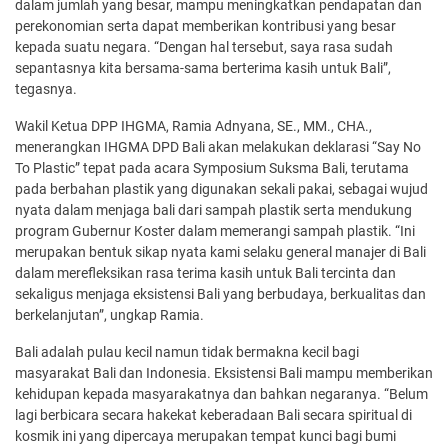
dalam jumlah yang besar, mampu meningkatkan pendapatan dan
perekonomian serta dapat memberikan kontribusi yang besar
kepada suatu negara. “Dengan hal tersebut, saya rasa sudah
sepantasnya kita bersama-sama berterima kasih untuk Bali”,
tegasnya.
Wakil Ketua DPP IHGMA, Ramia Adnyana, SE., MM., CHA.,
menerangkan IHGMA DPD Bali akan melakukan deklarasi “Say No
To Plastic” tepat pada acara Symposium Suksma Bali, terutama
pada berbahan plastik yang digunakan sekali pakai, sebagai wujud
nyata dalam menjaga bali dari sampah plastik serta mendukung
program Gubernur Koster dalam memerangi sampah plastik. “Ini
merupakan bentuk sikap nyata kami selaku general manajer di Bali
dalam merefleksikan rasa terima kasih untuk Bali tercinta dan
sekaligus menjaga eksistensi Bali yang berbudaya, berkualitas dan
berkelanjutan”, ungkap Ramia.
Bali adalah pulau kecil namun tidak bermakna kecil bagi
masyarakat Bali dan Indonesia. Eksistensi Bali mampu memberikan
kehidupan kepada masyarakatnya dan bahkan negaranya. “Belum
lagi berbicara secara hakekat keberadaan Bali secara spiritual di
kosmik ini yang dipercaya merupakan tempat kunci bagi bumi