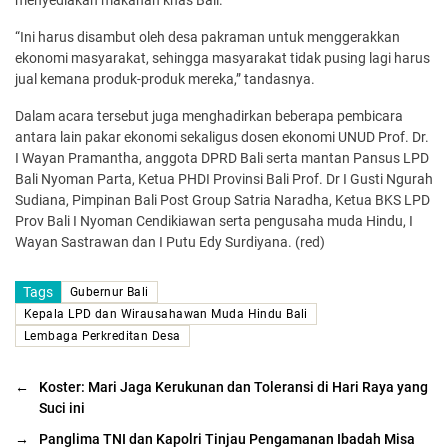
“Ini harus disambut oleh desa pakraman untuk menggerakkan
ekonomi masyarakat, sehingga masyarakat tidak pusing lagi harus
jual kemana produk-produk mereka,” tandasnya.
Dalam acara tersebut juga menghadirkan beberapa pembicara
antara lain pakar ekonomi sekaligus dosen ekonomi UNUD Prof. Dr.
I Wayan Pramantha, anggota DPRD Bali serta mantan Pansus LPD
Bali Nyoman Parta, Ketua PHDI Provinsi Bali Prof. Dr I Gusti Ngurah
Sudiana, Pimpinan Bali Post Group Satria Naradha, Ketua BKS LPD
Prov Bali I Nyoman Cendikiawan serta pengusaha muda Hindu, I
Wayan Sastrawan dan I Putu Edy Surdiyana. (red)
Tags
Gubernur Bali
Kepala LPD dan Wirausahawan Muda Hindu Bali
Lembaga Perkreditan Desa
←
Koster: Mari Jaga Kerukunan dan Toleransi di Hari Raya yang
Suci ini
→
Panglima TNI dan Kapolri Tinjau Pengamanan Ibadah Misa