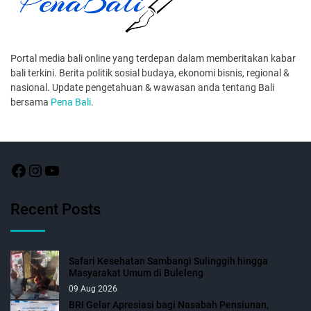
Portal media bali online yang terdepan dalam memberitakan kabar
bali terkini. Berita politik sosial budaya, ekonomi bisnis, regional &
nasional. Update pengetahuan & wawasan anda tentang Bali
bersama
Pena Bali
.
Recent Posts
Safari Kesehatan Sambangi Sulinggih hingga
Masyarakat Umum di Buleleng
09 Aug 2026
BRI Gelar Apresiasi bagi Nasabah Pensiunan,