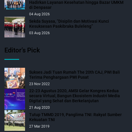
Hadirkan Layanan Kesehatan hingga Bazar UMKM
di Denpasar
04 Aug 2026
Sekda Suyasa, “Disiplin dan Motivasi Kunci
Kesuksesan Paskibraka Buleleng”
03 Aug 2026
Editor’s Pick
Sukses Jadi Tuan Rumah The 20th CAJ, PWI Bali
Terima Penghargaan PWI Pusat
23 Nov 2022
22-23 Agustus 2020, AMSI Gelar Kongres Kedua
secara Virtual, Bangun Ekosistem Industri Media
Digital yang Sehat dan Berkelanjutan
21 Aug 2020
Tutup TMMD 2019, Panglima TNI: Rakyat Sumber
Kekuatan TNI
27 Mar 2019