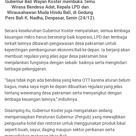
Gubernur Bali Wayan Koster membuka Temu
Wirasa Bendesa Adat, Kepala LPD dan
Wirausahawan Muda Hindu Bali, di Gedung
Pers Bali K. Nadha, Denpasar, Senin (24/12).
Secara keseluruhan Gubernur Koster menyatakan, semua lembaga
keuangan mikro harus bersinergi baik koperasi, LPD dan lembaga
terkait lainnya dibawah pengawasan desa pakraman untuk
kepentingan pembangunan ekonomi Bali ke depan. Ia berjanji akan
membuat regulasi yang jelas agar desa pakraman bisa
menjalankan fungsinya dengan sebaik- baiknya serta mengindari
berbagai pelanggaran.
“Saya tidak ingin ada bendesa yang kena OTT karena aturan belum
bagus, maka saya ingin ke depan dibuatkan regulasi yang jelas
tentang wewenang desa pakraman serta menyangkut dengan
lembaga keuangan lainnya,” imbuhnya.
Disamping itu, Gubernur Koster juga mengatakan sedang
mempersiapkan Peraturan Gubernur (Pergub) yang mewajibkan
pengusaha hotel dan restoran untuk menggunakan produk lokal
seperti buah, sayur, daging maupun sektor perikanan serta
menyediakan makanan khas Bali.