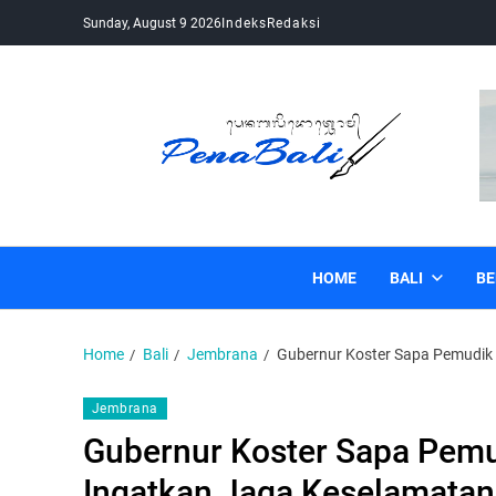
Sunday, August 9 2026
Indeks
Redaksi
Pena Bali
Kabar Bali Terkini, Media Bali, Berita Bali
HOME
BALI
BE
Home
Bali
Jembrana
Gubernur Koster Sapa Pemudik 
Jembrana
Gubernur Koster Sapa Pemu
Ingatkan Jaga Keselamatan