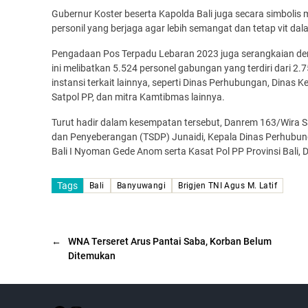
Gubernur Koster beserta Kapolda Bali juga secara simboli
personil yang berjaga agar lebih semangat dan tetap vit d
Pengadaan Pos Terpadu Lebaran 2023 juga serangkaian den
ini melibatkan 5.524 personel gabungan yang terdiri dari 2.
instansi terkait lainnya, seperti Dinas Perhubungan, Dinas
Satpol PP, dan mitra Kamtibmas lainnya.
Turut hadir dalam kesempatan tersebut, Danrem 163/Wira Sat
dan Penyeberangan (TSDP) Junaidi, Kepala Dinas Perhubung
Bali I Nyoman Gede Anom serta Kasat Pol PP Provinsi Bali,
Tags
Bali
Banyuwangi
Brigjen TNI Agus M. Latif
←
WNA Terseret Arus Pantai Saba, Korban Belum
Ditemukan