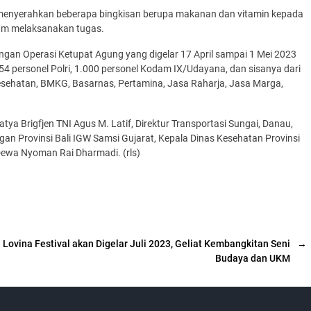
s menyerahkan beberapa bingkisan berupa makanan dan vitamin kepada
alam melaksanakan tugas.
gan Operasi Ketupat Agung yang digelar 17 April sampai 1 Mei 2023
754 personel Polri, 1.000 personel Kodam IX/Udayana, dan sisanya dari
 Kesehatan, BMKG, Basarnas, Pertamina, Jasa Raharja, Jasa Marga,
ya Brigfjen TNI Agus M. Latif, Direktur Transportasi Sungai, Danau,
an Provinsi Bali IGW Samsi Gujarat, Kepala Dinas Kesehatan Provinsi
 Dewa Nyoman Rai Dharmadi. (rls)
Lovina Festival akan Digelar Juli 2023, Geliat Kembangkitan Seni
→
Budaya dan UKM