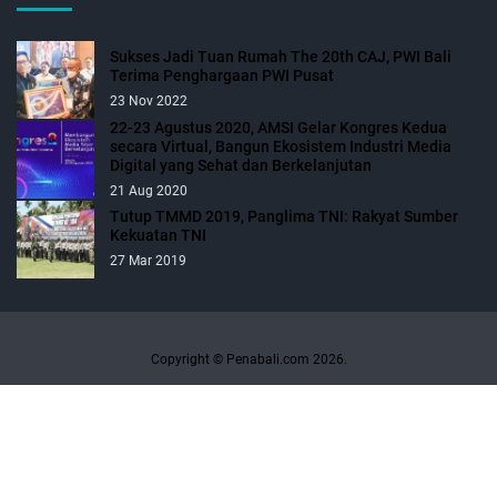
Sukses Jadi Tuan Rumah The 20th CAJ, PWI Bali
Terima Penghargaan PWI Pusat
23 Nov 2022
22-23 Agustus 2020, AMSI Gelar Kongres Kedua
secara Virtual, Bangun Ekosistem Industri Media
Digital yang Sehat dan Berkelanjutan
21 Aug 2020
Tutup TMMD 2019, Panglima TNI: Rakyat Sumber
Kekuatan TNI
27 Mar 2019
Copyright © Penabali.com 2026.