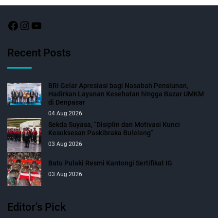
Recent Posts
BRI Gelar Apresiasi bagi Nasabah Pensiunan,
Hadirkan Layanan Kesehatan hingga Bazar UMKM
di Denpasar
04 Aug 2026
Sekda Suyasa, “Disiplin dan Motivasi Kunci
Kesuksesan Paskibraka Buleleng”
03 Aug 2026
Batu Pulaki Resmi Kantongi Sertifikat IG
03 Aug 2026
Editor’s Pick