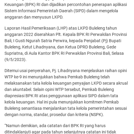
Keuangan (BPK) RI dan dijadikan percontohan penerapan aplikasi
Sistem Informasi Pemerintah Daerah (SIPD) dalam mengelola
anggaran dan menyusun LKPD.
Laporan Hasil Pemeriksaan (LHP) atas LKPD Buleleng tahun
anggaran 2022 diserahkan Plt. Kepala BPK RI Perwakilan Provinsi
Bali, I Gusti Ngurah Satria Perwira, kepada Penjabat (Pj) Bupati
Buleleng, Ketut Lihadnyana, dan Ketua DPRD Buleleng, Gede
Supriatna, di Aula Kantor BPK RI Perwakilan Provinsi Bali, Selasa
(9/5/2023).
Ditemui usai penyerahan, Pj. Lihadnyana menjelaskan raihan opini
WTP ke-9 ini menunjukkan bahwa Pemkab Buleleng telah
melaksanakan tata kelola keuangan penyajian LKPD secara akrual
dan akuntabel. Selain opini WTP tersebut, Pemkab Buleleng
diapresiasi BPK RI atas penggunaan aplikasi SIPD dalam tata
kelola keuangan. Hal ini pula menunjukkan komitmen Pemkab
Buleleng senantiasa menjalankan tata kelola pemerintahan sesuai
dengan norma, standar, prosedur dan kriteria (NSPK).
“Namun demikian, ada catatan dari BPK RI yang harus
ditindaklanjuti agar pada tahun selanjutnya catatan ini tidak