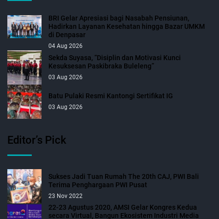
BRI Gelar Apresiasi bagi Nasabah Pensiunan,
Hadirkan Layanan Kesehatan hingga Bazar UMKM
di Denpasar
04 Aug 2026
Sekda Suyasa, “Disiplin dan Motivasi Kunci
Kesuksesan Paskibraka Buleleng”
03 Aug 2026
Batu Pulaki Resmi Kantongi Sertifikat IG
03 Aug 2026
Editor’s Pick
Sukses Jadi Tuan Rumah The 20th CAJ, PWI Bali
Terima Penghargaan PWI Pusat
23 Nov 2022
22-23 Agustus 2020, AMSI Gelar Kongres Kedua
secara Virtual, Bangun Ekosistem Industri Media