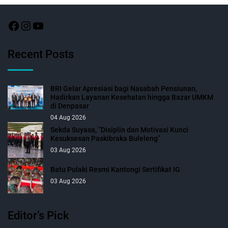
Recent Posts
BRI Gelar Apresiasi bagi Nasabah Pensiunan,
Hadirkan Layanan Kesehatan hingga Bazar UMKM
di Denpasar
04 Aug 2026
Sekda Suyasa, “Disiplin dan Motivasi Kunci
Kesuksesan Paskibraka Buleleng”
03 Aug 2026
Batu Pulaki Resmi Kantongi Sertifikat IG
03 Aug 2026
Editor’s Pick