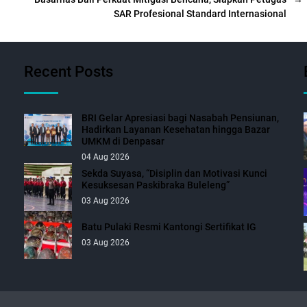
SAR Profesional Standard Internasional
Recent Posts
BRI Gelar Apresiasi bagi Nasabah Pensiunan,
Hadirkan Layanan Kesehatan hingga Bazar
UMKM di Denpasar
04 Aug 2026
Sekda Suyasa, “Disiplin dan Motivasi Kunci
Kesuksesan Paskibraka Buleleng”
03 Aug 2026
Batu Pulaki Resmi Kantongi Sertifikat IG
03 Aug 2026