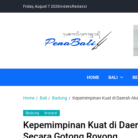
Friday, August 7 2026
Indeks
Redaksi
Pena Bali
Kabar Bali Terkini, Media Bali, Berita Bali
HOME
BALI
BE
Home
Bali
Badung
Kepemimpinan Kuat di Daerah Akse
Badung
Inovasi
Kepemimpinan Kuat di Daera
Secara Gotong Royong