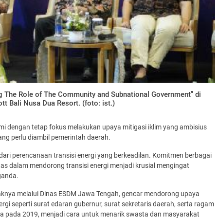
ng The Role of The Community and Subnational Government" di
tt Bali Nusa Dua Resort. (foto: ist.)
 dengan tetap fokus melakukan upaya mitigasi iklim yang ambisius
g perlu diambil pemerintah daerah.
ari perencanaan transisi energi yang berkeadilan. Komitmen berbagai
s dalam mendorong transisi energi menjadi krusial mengingat
ganda.
aknya melalui Dinas ESDM Jawa Tengah, gencar mendorong upaya
ergi seperti surat edaran gubernur, surat sekretaris daerah, serta ragam
urya pada 2019, menjadi cara untuk menarik swasta dan masyarakat