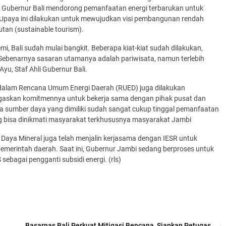
ih, Gubernur Bali mendorong pemanfaatan energi terbarukan untuk
 Upaya ini dilakukan untuk mewujudkan visi pembangunan rendah
utan (sustainable tourism).
mi, Bali sudah mulai bangkit. Beberapa kiat-kiat sudah dilakukan,
 Sebenarnya sasaran utamanya adalah pariwisata, namun terlebih
yu, Staf Ahli Gubernur Bali.
 dalam Rencana Umum Energi Daerah (RUED) juga dilakukan
negaskan komitmennya untuk bekerja sama dengan pihak pusat dan
a sumber daya yang dimiliki sudah sangat cukup tinggal pemanfaatan
 bisa dinikmati masyarakat terkhususnya masyarakat Jambi
 Daya Mineral juga telah menjalin kerjasama dengan IESR untuk
pemerintah daerah. Saat ini, Gubernur Jambi sedang berproses untuk
bagai pengganti subsidi energi. (rls)
Basarnas Bali Perkuat Mitigasi Bencana, Siapkan Petugas
→