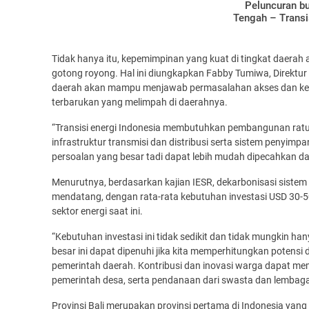
Peluncuran bu
Tengah – Transi
Tidak hanya itu, kepemimpinan yang kuat di tingkat daera
gotong royong. Hal ini diungkapkan Fabby Tumiwa, Direktur 
daerah akan mampu menjawab permasalahan akses dan ke
terbarukan yang melimpah di daerahnya.
“Transisi energi Indonesia membutuhkan pembangunan ratus
infrastruktur transmisi dan distribusi serta sistem penyimp
persoalan yang besar tadi dapat lebih mudah dipecahkan dan
Menurutnya, berdasarkan kajian IESR, dekarbonisasi sistem 
mendatang, dengan rata-rata kebutuhan investasi USD 30-50 
sektor energi saat ini.
“Kebutuhan investasi ini tidak sedikit dan tidak mungkin h
besar ini dapat dipenuhi jika kita memperhitungkan potensi
pemerintah daerah. Kontribusi dan inovasi warga dapat me
pemerintah desa, serta pendanaan dari swasta dan lembag
Provinsi Bali merupakan provinsi pertama di Indonesia yang