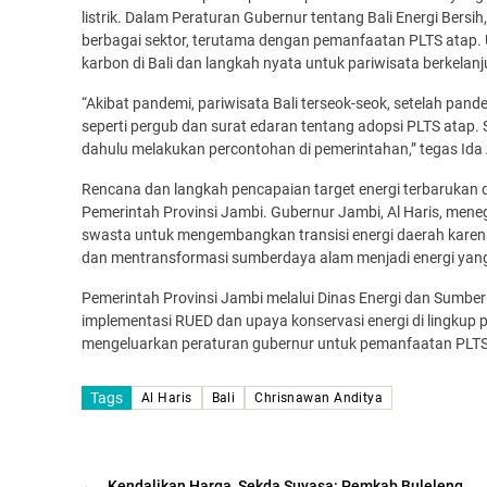
listrik. Dalam Peraturan Gubernur tentang Bali Energi Bers
berbagai sektor, terutama dengan pemanfaatan PLTS atap.
karbon di Bali dan langkah nyata untuk pariwisata berkelanj
“Akibat pandemi, pariwisata Bali terseok-seok, setelah pande
seperti pergub dan surat edaran tentang adopsi PLTS atap.
dahulu melakukan percontohan di pemerintahan,” tegas Ida A
Rencana dan langkah pencapaian target energi terbarukan
Pemerintah Provinsi Jambi. Gubernur Jambi, Al Haris, me
swasta untuk mengembangkan transisi energi daerah karen
dan mentransformasi sumberdaya alam menjadi energi yang
Pemerintah Provinsi Jambi melalui Dinas Energi dan Sumber
implementasi RUED dan upaya konservasi energi di lingkup 
mengeluarkan peraturan gubernur untuk pemanfaatan PLTS se
Tags
Al Haris
Bali
Chrisnawan Anditya
←
Kendalikan Harga, Sekda Suyasa: Pemkab Buleleng