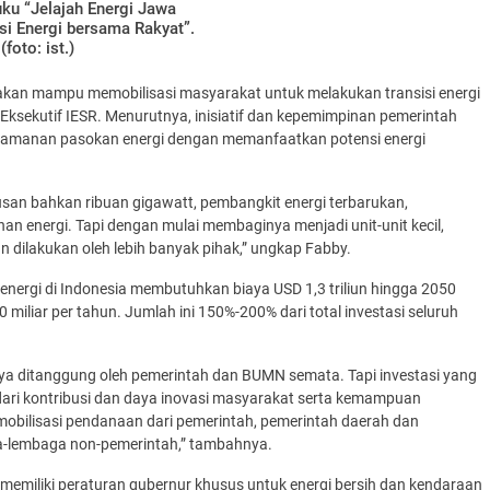
ku “Jelajah Energi Jawa
si Energi bersama Rakyat”.
(foto: ist.)
h akan mampu memobilisasi masyarakat untuk melakukan transisi energi
Eksekutif IESR. Menurutnya, inisiatif dan kepemimpinan pemerintah
amanan pasokan energi dengan memanfaatkan potensi energi
an bahkan ribuan gigawatt, pembangkit energi terbarukan,
anan energi. Tapi dengan mulai membaginya menjadi unit-unit kecil,
 dilakukan oleh lebih banyak pihak,” ungkap Fabby.
energi di Indonesia membutuhkan biaya USD 1,3 triliun hingga 2050
miliar per tahun. Jumlah ini 150%-200% dari total investasi seluruh
anya ditanggung oleh pemerintah dan BUMN semata. Tapi investasi yang
 dari kontribusi dan daya inovasi masyarakat serta kemampuan
mobilisasi pendanaan dari pemerintah, pemerintah daerah dan
a-lembaga non-pemerintah,” tambahnya.
 memiliki peraturan gubernur khusus untuk energi bersih dan kendaraan