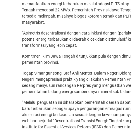
memanfaatkan energi terbarukan melalui adopsi PLTS atap.
Tengah mencapai 22 MWp. Pemerintah Provinsi Jawa Tenga
tersedia melimpah, misalnya biogas kotoran ternak dan P
masyarakat.
“Asimetris desentralisasi dengan cara inklusi dengan (perlak
potensi energi terbarukan di daerah dicek dan distimulasi
transformasi yang lebih cepat.
Komitmen iklim Jawa Tengah ditunjukkan pula dengan dimul
pemerintah provinsi.
Togap Simangunsong, Staf Ahli Menteri Dalam Negeri Bid
Negeri, mengapresiasi praktik yang dilakukan Pemerintah 
sedang menyusun rancangan Perpres yang menguatkan wew
pemerintahan bidang energi sumber daya mineral sub bidan
“Melalui penguatan ini diharapkan pemerintah daerah dap
baru terbarukan sebagai upaya pengurangan emisi gas rum
akselerasi energi berkeadilan sesuai dengan kewenangannya
webinar berjudul “Desentralisasi Transisi Energi: Tingkatk
Institute for Essential Services Reform (IESR) dan Pemerint