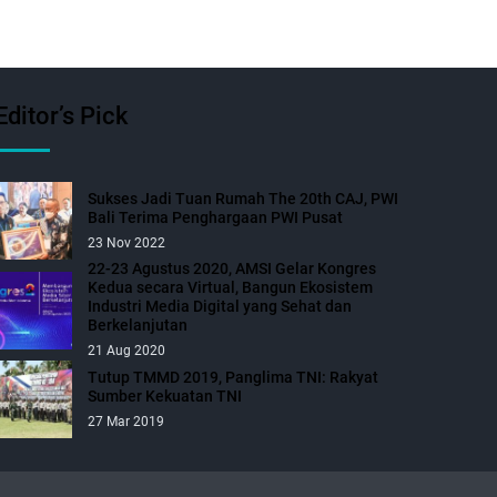
Editor’s Pick
Sukses Jadi Tuan Rumah The 20th CAJ, PWI
Bali Terima Penghargaan PWI Pusat
23 Nov 2022
22-23 Agustus 2020, AMSI Gelar Kongres
Kedua secara Virtual, Bangun Ekosistem
Industri Media Digital yang Sehat dan
Berkelanjutan
21 Aug 2020
Tutup TMMD 2019, Panglima TNI: Rakyat
Sumber Kekuatan TNI
27 Mar 2019