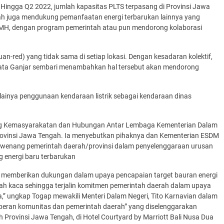
 Hingga Q2 2022, jumlah kapasitas PLTS terpasang di Provinsi Jawa
h juga mendukung pemanfaatan energi terbarukan lainnya yang
LTMH, dengan program pemerintah atau pun mendorong kolaborasi
uan-red) yang tidak sama di setiap lokasi. Dengan kesadaran kolektif,
,” kata Ganjar sembari menambahkan hal tersebut akan mendorong
ainya penggunaan kendaraan listrik sebagai kendaraan dinas
ang Kemasyarakatan dan Hubungan Antar Lembaga Kementerian Dalam
Provinsi Jawa Tengah. Ia menyebutkan pihaknya dan Kementerian ESDM
enang pemerintah daerah/provinsi dalam penyelenggaraan urusan
g energi baru terbarukan
at memberikan dukungan dalam upaya pencapaian target bauran energi
ah kaca sehingga terjalin komitmen pemerintah daerah dalam upaya
,” ungkap Togap mewakili Menteri Dalam Negeri, Tito Karnavian dalam
an peran komunitas dan pemerintah daerah” yang diselenggarakan
ah Provinsi Jawa Tengah, di Hotel Courtyard by Marriott Bali Nusa Dua