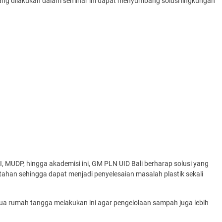
ang dilakukan dalam seminar ini dapat menyumbang solusi lingkungan
I, MUDP, hingga akademisi ini, GM PLN UID Bali berharap solusi yang
tahan sehingga dapat menjadi penyelesaian masalah plastik sekali
ua rumah tangga melakukan ini agar pengelolaan sampah juga lebih