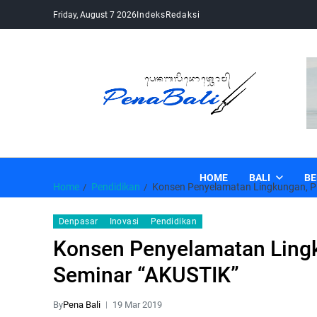
Friday, August 7 2026
Indeks
Redaksi
Pena Bali
Kabar Bali Terkini, Media Bali, Berita Bali
HOME
BALI
BE
Home
Pendidikan
Konsen Penyelamatan Lingkungan, PL
Denpasar
Inovasi
Pendidikan
Konsen Penyelamatan Lingk
Seminar “AKUSTIK”
By
Pena Bali
19 Mar 2019