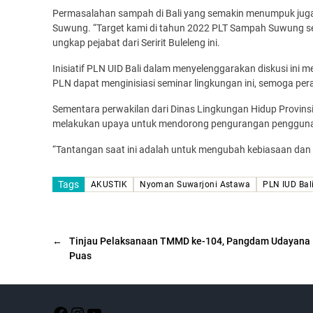
Permasalahan sampah di Bali yang semakin menumpuk jug
Suwung. “Target kami di tahun 2022 PLT Sampah Suwung sele
ungkap pejabat dari Seririt Buleleng ini.
Inisiatif PLN UID Bali dalam menyelenggarakan diskusi ini 
PLN dapat menginisiasi seminar lingkungan ini, semoga pera
Sementara perwakilan dari Dinas Lingkungan Hidup Provinsi
melakukan upaya untuk mendorong pengurangan penggunaan 
“Tantangan saat ini adalah untuk mengubah kebiasaan dan m
Tags
AKUSTIK
Nyoman Suwarjoni Astawa
PLN IUD Bal
←
Tinjau Pelaksanaan TMMD ke-104, Pangdam Udayana
Puas