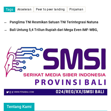
Tags
Akseleran
Peer to peer landing
Pinjaman
←
Panglima TNI Resmikan Satuan TNI Terintegrasi Natuna
→
Bali Untung 5,4 Triliun Rupiah dari Mega Even IMF-WBG,
Tentang Kami