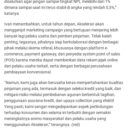
disalurkan agar jangan sampai tingkat NPL melebihi dari 1%
dimana sampai saat ini terus stabil di angka yang rendah 0,5%,”
katanya.
Ivan menambahkan, untuk tahun depan, Akseleran akan
menggenjot marketing campaign yang bertujuan menjaring lebih
banyak lagi pelaku usaha dan pemberi pinjaman. Tidak kalah
penting, tegasnya, pihaknya siap berkolaborasi dengan berbagai
pihak melalui skema referal, khususnya dengan platform e-
commerce, payment gateway, dan penyedia system point of sales
(POS) karena mereka dapat memberikan data rekam jejak online
dari pelaku usaha terkait, serta dengan berbagai perusahaan
pembiayaan konvensional.
“Namun, kami juga akan berusaha keras mempertahankan kualitas
pinjaman yang ada, termasuk dengan seleksi kredit yang baik, dan
mitigasi risiko melalui pembebanan agunan berbentuk tagihan,
penggunaan asuransi kredit, dan upaya collection yang efektif.
Yang pasti, kami sangat mengedepankan aspek perlindungan
terhadap konsumen dan selama ini terbukti dengan semakin
meningkatnya animo masyarakat dan pelaku usaha yang
menggunakan Akseleran,” terangnya. (red)