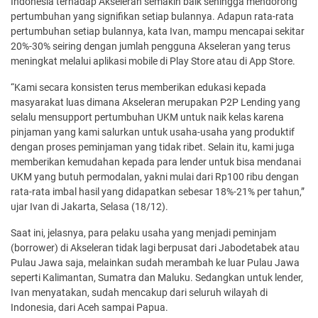
Indonesia terhadap Akseleran semakin baik sehingga mendorong
pertumbuhan yang signifikan setiap bulannya. Adapun rata-rata
pertumbuhan setiap bulannya, kata Ivan, mampu mencapai sekitar
20%-30% seiring dengan jumlah pengguna Akseleran yang terus
meningkat melalui aplikasi mobile di Play Store atau di App Store.
“Kami secara konsisten terus memberikan edukasi kepada
masyarakat luas dimana Akseleran merupakan P2P Lending yang
selalu mensupport pertumbuhan UKM untuk naik kelas karena
pinjaman yang kami salurkan untuk usaha-usaha yang produktif
dengan proses peminjaman yang tidak ribet. Selain itu, kami juga
memberikan kemudahan kepada para lender untuk bisa mendanai
UKM yang butuh permodalan, yakni mulai dari Rp100 ribu dengan
rata-rata imbal hasil yang didapatkan sebesar 18%-21% per tahun,”
ujar Ivan di Jakarta, Selasa (18/12).
Saat ini, jelasnya, para pelaku usaha yang menjadi peminjam
(borrower) di Akseleran tidak lagi berpusat dari Jabodetabek atau
Pulau Jawa saja, melainkan sudah merambah ke luar Pulau Jawa
seperti Kalimantan, Sumatra dan Maluku. Sedangkan untuk lender,
Ivan menyatakan, sudah mencakup dari seluruh wilayah di
Indonesia, dari Aceh sampai Papua.