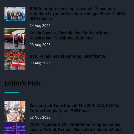
BRI Gelar Apresiasi bagi Nasabah Pensiunan,
Hadirkan Layanan Kesehatan hingga Bazar UMKM
di Denpasar
04 Aug 2026
Sekda Suyasa, “Disiplin dan Motivasi Kunci
Kesuksesan Paskibraka Buleleng”
03 Aug 2026
Batu Pulaki Resmi Kantongi Sertifikat IG
03 Aug 2026
Editor’s Pick
Sukses Jadi Tuan Rumah The 20th CAJ, PWI Bali
Terima Penghargaan PWI Pusat
23 Nov 2022
22-23 Agustus 2020, AMSI Gelar Kongres Kedua
secara Virtual, Bangun Ekosistem Industri Media