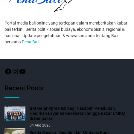
Portal media bali online yang terdepan dalam memberitakan kabar
bali terkini. Berita politik sosial budaya, ekonomi bisnis, regional &
nasional. Update pengetahuan & wawasan anda tentang Bali
bersama
Pena Bali
.
Recent Posts
BRI Gelar Apresiasi bagi Nasabah Pensiunan,
Hadirkan Layanan Kesehatan hingga Bazar UMKM
di Denpasar
04 Aug 2026
Sekda Suyasa, “Disiplin dan Motivasi Kunci