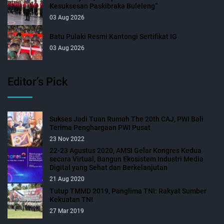
Kesuksesan Paskibraka Buleleng”
03 Aug 2026
Batu Pulaki Resmi Kantongi Sertifikat IG
03 Aug 2026
Editor’s Pick
Sukses Jadi Tuan Rumah The 20th CAJ, PWI Bali
Terima Penghargaan PWI Pusat
23 Nov 2022
22-23 Agustus 2020, AMSI Gelar Kongres Kedua
secara Virtual, Bangun Ekosistem Industri Media
Digital yang Sehat dan Berkelanjutan
21 Aug 2020
Tutup TMMD 2019, Panglima TNI: Rakyat Sumber
Kekuatan TNI
27 Mar 2019