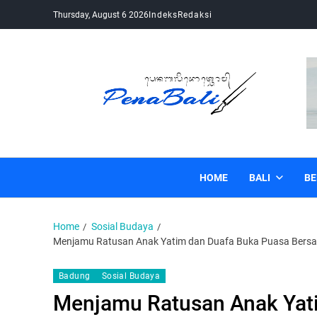
Thursday, August 6 2026
Indeks
Redaksi
Pena Bali
Kabar Bali Terkini, Media Bali, Berita Bali
HOME
BALI
BE
Home
Sosial Budaya
Menjamu Ratusan Anak Yatim dan Duafa Buka Puasa Bersama
Badung
Sosial Budaya
Menjamu Ratusan Anak Yat