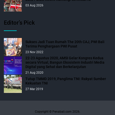
03 Aug 2026
Editor’s Pick
Sukses Jadi Tuan Rumah The 20th CAJ, PWI Bali
Terima Penghargaan PWI Pusat
23 Nov 2022
22-23 Agustus 2020, AMSI Gelar Kongres Kedua
secara Virtual, Bangun Ekosistem Industri Media
Digital yang Sehat dan Berkelanjutan
21 Aug 2020
Tutup TMMD 2019, Panglima TNI: Rakyat Sumber
Kekuatan TNI
27 Mar 2019
Copyright © Penabali.com 2026.