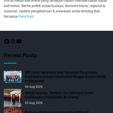
Portal media bali online yang terdepan dalam memberitakan kabar
bali terkini. Berita politik sosial budaya, ekonomi bisnis, regional &
nasional. Update pengetahuan & wawasan anda tentang Bali
bersama
Pena Bali
.
Recent Posts
BRI Gelar Apresiasi bagi Nasabah Pensiunan,
Hadirkan Layanan Kesehatan hingga Bazar UMKM
di Denpasar
04 Aug 2026
Sekda Suyasa, “Disiplin dan Motivasi Kunci
Kesuksesan Paskibraka Buleleng”
03 Aug 2026
Batu Pulaki Resmi Kantongi Sertifikat IG