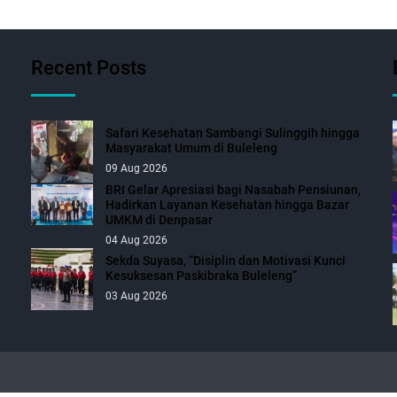
Recent Posts
Safari Kesehatan Sambangi Sulinggih hingga
Masyarakat Umum di Buleleng
09 Aug 2026
BRI Gelar Apresiasi bagi Nasabah Pensiunan,
Hadirkan Layanan Kesehatan hingga Bazar
UMKM di Denpasar
04 Aug 2026
Sekda Suyasa, “Disiplin dan Motivasi Kunci
Kesuksesan Paskibraka Buleleng”
03 Aug 2026