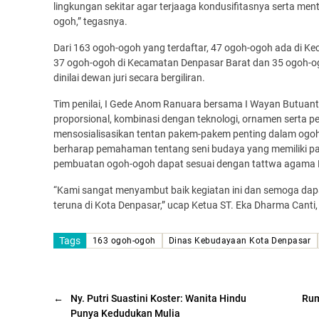
lingkungan sekitar agar terjaaga kondusifitasnya serta m
ogoh,” tegasnya.
Dari 163 ogoh-ogoh yang terdaftar, 47 ogoh-ogoh ada di K
37 ogoh-ogoh di Kecamatan Denpasar Barat dan 35 ogoh-og
dinilai dewan juri secara bergiliran.
Tim penilai, I Gede Anom Ranuara bersama I Wayan Butuanta
proporsional, kombinasi dengan teknologi, ornamen serta pe
mensosialisasikan tentan pakem-pakem penting dalam ogoh
berharap pemahaman tentang seni budaya yang memiliki pakem
pembuatan ogoh-ogoh dapat sesuai dengan tattwa agama Hi
“Kami sangat menyambut baik kegiatan ini dan semoga dapa
teruna di Kota Denpasar,” ucap Ketua ST. Eka Dharma Canti,
Tags
163 ogoh-ogoh
Dinas Kebudayaan Kota Denpasar
←
Ny. Putri Suastini Koster: Wanita Hindu
Rum
Punya Kedudukan Mulia