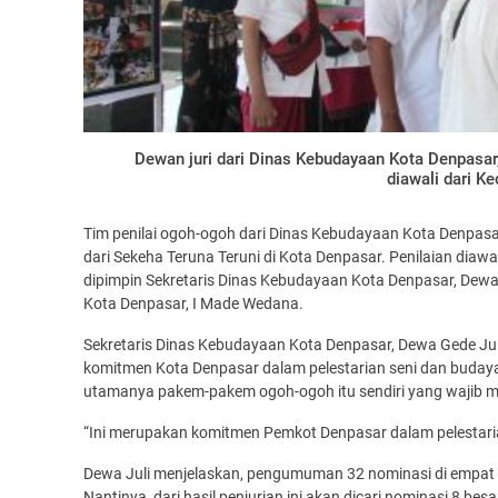
Dewan juri dari Dinas Kebudayaan Kota Denpasar
diawali dari K
Tim penilai ogoh-ogoh dari Dinas Kebudayaan Kota Denpasa
dari Sekeha Teruna Teruni di Kota Denpasar. Penilaian diaw
dipimpin Sekretaris Dinas Kebudayaan Kota Denpasar, Dew
Kota Denpasar, I Made Wedana.
Sekretaris Dinas Kebudayaan Kota Denpasar, Dewa Gede Ju
komitmen Kota Denpasar dalam pelestarian seni dan budaya
utamanya pakem-pakem ogoh-ogoh itu sendiri yang wajib m
“Ini merupakan komitmen Pemkot Denpasar dalam pelestari
Dewa Juli menjelaskan, pengumuman 32 nominasi di empat
Nantinya, dari hasil penjurian ini akan dicari nominasi 8 