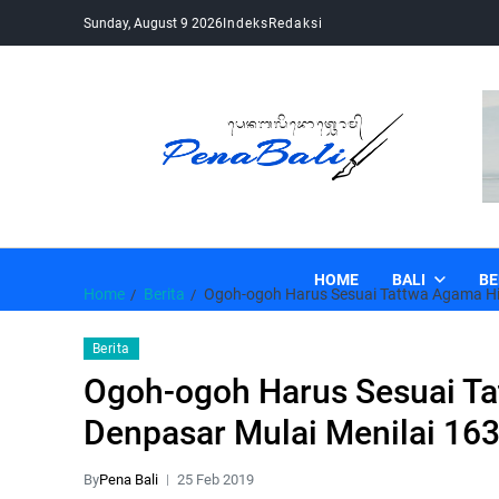
Sunday, August 9 2026
Indeks
Redaksi
Pena Bali
Kabar Bali Terkini, Media Bali, Berita Bali
HOME
BALI
BE
Home
Berita
Ogoh-ogoh Harus Sesuai Tattwa Agama Hi
Berita
Ogoh-ogoh Harus Sesuai Ta
Denpasar Mulai Menilai 16
By
Pena Bali
25 Feb 2019