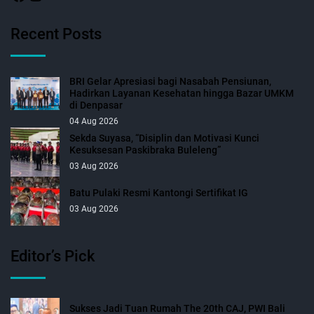
Recent Posts
BRI Gelar Apresiasi bagi Nasabah Pensiunan,
Hadirkan Layanan Kesehatan hingga Bazar UMKM
di Denpasar
04 Aug 2026
Sekda Suyasa, “Disiplin dan Motivasi Kunci
Kesuksesan Paskibraka Buleleng”
03 Aug 2026
Batu Pulaki Resmi Kantongi Sertifikat IG
03 Aug 2026
Editor’s Pick
Sukses Jadi Tuan Rumah The 20th CAJ, PWI Bali