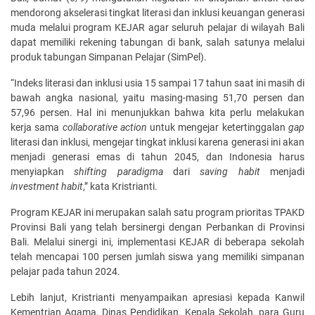
mendorong akselerasi tingkat literasi dan inklusi keuangan generasi
muda melalui program KEJAR agar seluruh pelajar di wilayah Bali
dapat memiliki rekening tabungan di bank, salah satunya melalui
produk tabungan Simpanan Pelajar (SimPel).
“Indeks literasi dan inklusi usia 15 sampai 17 tahun saat ini masih di
bawah angka nasional, yaitu masing-masing 51,70 persen dan
57,96 persen. Hal ini menunjukkan bahwa kita perlu melakukan
kerja sama
collaborative action
untuk mengejar ketertinggalan
gap
literasi dan inklusi, mengejar tingkat inklusi karena generasi ini akan
menjadi generasi emas di tahun 2045, dan Indonesia harus
menyiapkan
shifting paradigma
dari
saving habit
menjadi
investment habit
,” kata Kristrianti.
Program KEJAR ini merupakan salah satu program prioritas TPAKD
Provinsi Bali yang telah bersinergi dengan Perbankan di Provinsi
Bali. Melalui sinergi ini, implementasi KEJAR di beberapa sekolah
telah mencapai 100 persen jumlah siswa yang memiliki simpanan
pelajar pada tahun 2024.
Lebih lanjut, Kristrianti menyampaikan apresiasi kepada Kanwil
Kementrian Agama, Dinas Pendidikan, Kepala Sekolah, para Guru