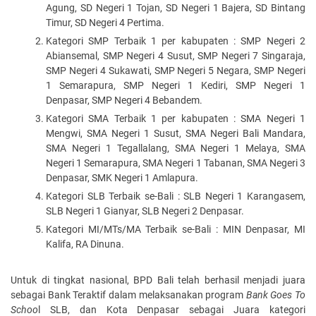
Agung, SD Negeri 1 Tojan, SD Negeri 1 Bajera, SD Bintang
Timur, SD Negeri 4 Pertima.
Kategori SMP Terbaik 1 per kabupaten : SMP Negeri 2
Abiansemal, SMP Negeri 4 Susut, SMP Negeri 7 Singaraja,
SMP Negeri 4 Sukawati, SMP Negeri 5 Negara, SMP Negeri
1 Semarapura, SMP Negeri 1 Kediri, SMP Negeri 1
Denpasar, SMP Negeri 4 Bebandem.
Kategori SMA Terbaik 1 per kabupaten : SMA Negeri 1
Mengwi, SMA Negeri 1 Susut, SMA Negeri Bali Mandara,
SMA Negeri 1 Tegallalang, SMA Negeri 1 Melaya, SMA
Negeri 1 Semarapura, SMA Negeri 1 Tabanan, SMA Negeri 3
Denpasar, SMK Negeri 1 Amlapura.
Kategori SLB Terbaik se-Bali : SLB Negeri 1 Karangasem,
SLB Negeri 1 Gianyar, SLB Negeri 2 Denpasar.
Kategori MI/MTs/MA Terbaik se-Bali : MIN Denpasar, MI
Kalifa, RA Dinuna.
Untuk di tingkat nasional, BPD Bali telah berhasil menjadi juara
sebagai Bank Teraktif dalam melaksanakan program
Bank Goes To
Schoo
l SLB, dan Kota Denpasar sebagai Juara kategori