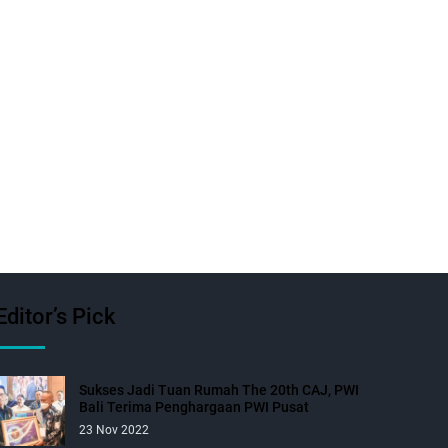
Editor’s Pick
Sukses Jadi Tuan Rumah The 20th CAJ, PWI
Bali Terima Penghargaan PWI Pusat
23 Nov 2022