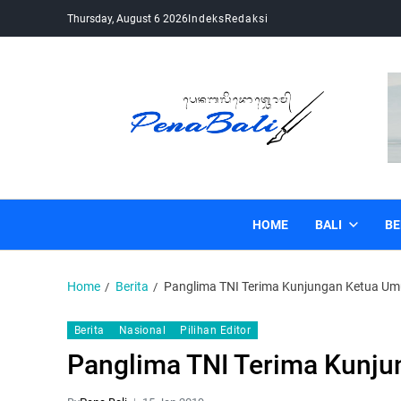
Thursday, August 6 2026
Indeks
Redaksi
Pena Bali
Kabar Bali Terkini, Media Bali, Berita Bali
HOME
BALI
BE
Home
Berita
Panglima TNI Terima Kunjungan Ketua 
Berita
Nasional
Pilihan Editor
Panglima TNI Terima Kunj