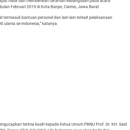
apat hadir dan memberikan ceramah kebangsaan pada acara
an Februari 2019 di Kota Banjar, Ciamis, Jawa Barat.
I termasuk bantuan personel dan lain-lain terkait pelaksanaan
0 ulama se-Indonesia,” katanya.
mengucapkan terima kasih kepada Ketua Umum PBNU Prof. Dr. KH. Said