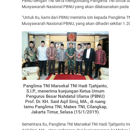
PBNU dengan TNI serta mengundang Panglima TNI untuk d
Musyawarah Nasional PBNU yang akan dilaksanakan pada bul
“Untuk itu, kami dari PBNU meminta izin kepada Panglima TN
Musyawarah Nasional PBNU, yang akan dihadiri sekitar 1.20
Panglima TNI Marsekal TNI Hadi Tjahjanto,
S.I.P., menerima kunjungan Ketua Umum
Pengurus Besar Nahdatul Ulama (PBNU)
Prof. Dr. KH. Said Aqil Siroj, MA., di ruang
tamu Panglima TNI, Mabes TNI, Cilangkap,
Jakarta Timur, Selasa (15/1/2019).
Sementara itu, Panglima TNI Marsekal TNI Hadi Tjahjanto 