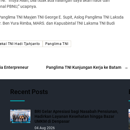
I. “Insya Allah, bila tidak ada halangan saya akan hadir dan
al PBNU,” ucapnya.
Panglima TNI Mayjen TNI George E. Supit, Aslog Panglima TNI Laksda
r. Ben Yura Rimba, MARS. dan Kapusbintal TNI Laksma TNI Budi
ekal TNI Hadi Tjahjanto
Panglima TNI
ia Enterpreneur
Panglima TNI Kunjungan Kerja ke Batam
→
Recent Posts
BRI Gelar Apresiasi bagi Nasabah Pensiunan,
Hadirkan Layanan Kesehatan hingga Bazar
UMKM di Denpasar
04 Aug 2026