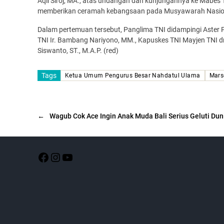
Aqil Siroj, MA., atas undangan dan kunjungannya ke Mabes TN
memberikan ceramah kebangsaan pada Musyawarah Nasion
Dalam pertemuan tersebut, Panglima TNI didampingi Aster 
TNI Ir. Bambang Nariyono, MM., Kapuskes TNI Mayjen TNI d
Siswanto, ST., M.A.P. (red)
Tags
Ketua Umum Pengurus Besar Nahdatul Ulama
Mars
←
Wagub Cok Ace Ingin Anak Muda Bali Serius Geluti Dun