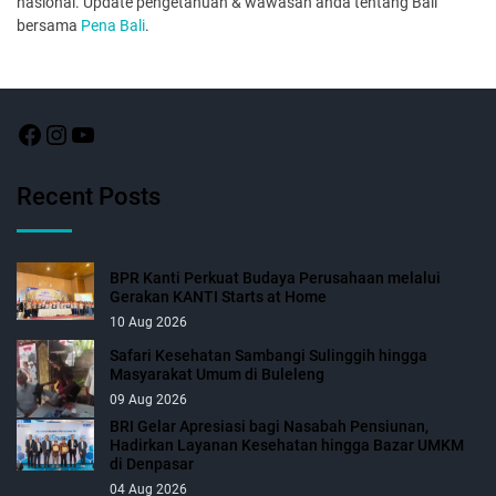
nasional. Update pengetahuan & wawasan anda tentang Bali
bersama
Pena Bali
.
Recent Posts
BPR Kanti Perkuat Budaya Perusahaan melalui
Gerakan KANTI Starts at Home
10 Aug 2026
Safari Kesehatan Sambangi Sulinggih hingga
Masyarakat Umum di Buleleng
09 Aug 2026
BRI Gelar Apresiasi bagi Nasabah Pensiunan,
Hadirkan Layanan Kesehatan hingga Bazar UMKM
di Denpasar
04 Aug 2026