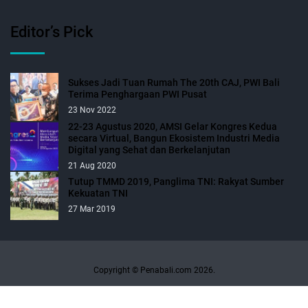
Editor’s Pick
Sukses Jadi Tuan Rumah The 20th CAJ, PWI Bali
Terima Penghargaan PWI Pusat
23 Nov 2022
22-23 Agustus 2020, AMSI Gelar Kongres Kedua
secara Virtual, Bangun Ekosistem Industri Media
Digital yang Sehat dan Berkelanjutan
21 Aug 2020
Tutup TMMD 2019, Panglima TNI: Rakyat Sumber
Kekuatan TNI
27 Mar 2019
Copyright © Penabali.com 2026.