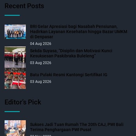
Recent Posts
BRI Gelar Apresiasi bagi Nasabah Pensiunan,
Hadirkan Layanan Kesehatan hingga Bazar UMKM
di Denpasar
04 Aug 2026
Sekda Suyasa, “Disiplin dan Motivasi Kunci
Kesuksesan Paskibraka Buleleng”
03 Aug 2026
Batu Pulaki Resmi Kantongi Sertifikat IG
03 Aug 2026
Editor’s Pick
Sukses Jadi Tuan Rumah The 20th CAJ, PWI Bali
Terima Penghargaan PWI Pusat