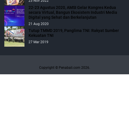
23 Nov 2022
22-23 Agustus 2020, AMSI Gelar Kongres Kedua
secara Virtual, Bangun Ekosistem Industri Media
Digital yang Sehat dan Berkelanjutan
21 Aug 2020
Tutup TMMD 2019, Panglima TNI: Rakyat Sumber
Kekuatan TNI
27 Mar 2019
Copyright © Penabali.com 2026.