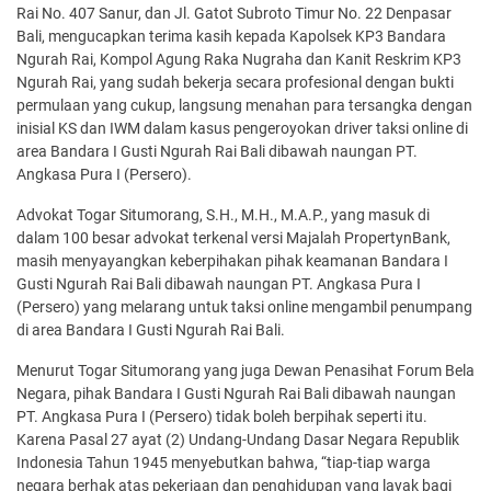
Rai No. 407 Sanur, dan Jl. Gatot Subroto Timur No. 22 Denpasar
Bali, mengucapkan terima kasih kepada Kapolsek KP3 Bandara
Ngurah Rai, Kompol Agung Raka Nugraha dan Kanit Reskrim KP3
Ngurah Rai, yang sudah bekerja secara profesional dengan bukti
permulaan yang cukup, langsung menahan para tersangka dengan
inisial KS dan IWM dalam kasus pengeroyokan driver taksi online di
area Bandara I Gusti Ngurah Rai Bali dibawah naungan PT.
Angkasa Pura I (Persero).
Advokat Togar Situmorang, S.H., M.H., M.A.P., yang masuk di
dalam 100 besar advokat terkenal versi Majalah PropertynBank,
masih menyayangkan keberpihakan pihak keamanan Bandara I
Gusti Ngurah Rai Bali dibawah naungan PT. Angkasa Pura I
(Persero) yang melarang untuk taksi online mengambil penumpang
di area Bandara I Gusti Ngurah Rai Bali.
Menurut Togar Situmorang yang juga Dewan Penasihat Forum Bela
Negara, pihak Bandara I Gusti Ngurah Rai Bali dibawah naungan
PT. Angkasa Pura I (Persero) tidak boleh berpihak seperti itu.
Karena Pasal 27 ayat (2) Undang-Undang Dasar Negara Republik
Indonesia Tahun 1945 menyebutkan bahwa, “tiap-tiap warga
negara berhak atas pekerjaan dan penghidupan yang layak bagi