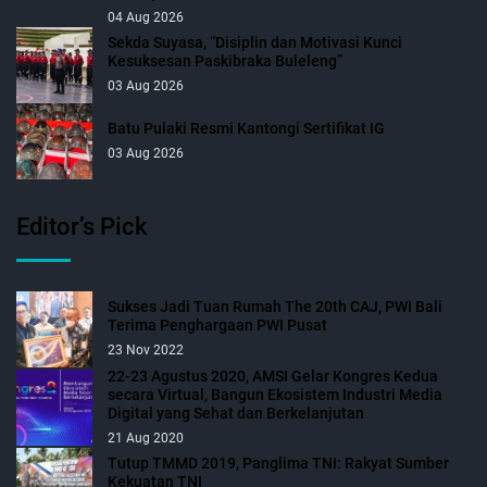
04 Aug 2026
Sekda Suyasa, “Disiplin dan Motivasi Kunci
Kesuksesan Paskibraka Buleleng”
03 Aug 2026
Batu Pulaki Resmi Kantongi Sertifikat IG
03 Aug 2026
Editor’s Pick
Sukses Jadi Tuan Rumah The 20th CAJ, PWI Bali
Terima Penghargaan PWI Pusat
23 Nov 2022
22-23 Agustus 2020, AMSI Gelar Kongres Kedua
secara Virtual, Bangun Ekosistem Industri Media
Digital yang Sehat dan Berkelanjutan
21 Aug 2020
Tutup TMMD 2019, Panglima TNI: Rakyat Sumber
Kekuatan TNI