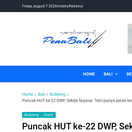
Friday, August 7 2026
Indeks
Redaksi
Pena Bali
Kabar Bali Terkini, Media Bali, Berita Bali
HOME
BALI
BE
Home
Bali
Buleleng
Puncak HUT ke-22 DWP, Sekda Suyasa: “Istri punya peran be
Buleleng
Event
Puncak HUT ke-22 DWP, Sekd