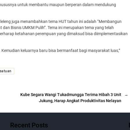
g khususnya untuk membantu maupun berperan dalam mendukung
Buleleng juga menambahkan tema HUT tahun ini adalah “Membangun
 dan Bisnis UMKM Pulih”. Tema ini merupakan tema yang telah
a berharap ketahanan perempuan yang dimaksud bisa diimplementasikan
 Kemudian keluarnya baru bisa bermanfaat bagi masyarakat luas,”
satuan
Kube Segara Wangi Tukadmungga Terima Hibah 3 Unit
→
Jukung, Harap Angkat Produktivitas Nelayan
Recent Posts