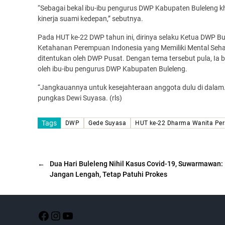
“Sebagai bekal ibu-ibu pengurus DWP Kabupaten Bulelen
kinerja suami kedepan,” sebutnya.
Pada HUT ke-22 DWP tahun ini, dirinya selaku Ketua DWP 
Ketahanan Perempuan Indonesia yang Memiliki Mental Sehat
ditentukan oleh DWP Pusat. Dengan tema tersebut pula, I
oleh ibu-ibu pengurus DWP Kabupaten Buleleng.
“Jangkauannya untuk kesejahteraan anggota dulu di dalam.
pungkas Dewi Suyasa. (rls)
Tags
DWP
Gede Suyasa
HUT ke-22 Dharma Wanita Per
←
Dua Hari Buleleng Nihil Kasus Covid-19, Suwarmawan:
Jangan Lengah, Tetap Patuhi Prokes