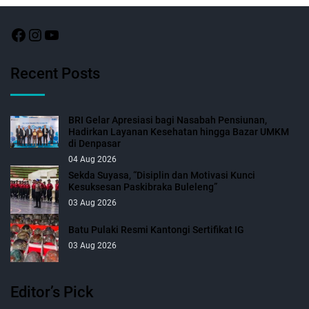
Recent Posts
BRI Gelar Apresiasi bagi Nasabah Pensiunan,
Hadirkan Layanan Kesehatan hingga Bazar UMKM
di Denpasar
04 Aug 2026
Sekda Suyasa, “Disiplin dan Motivasi Kunci
Kesuksesan Paskibraka Buleleng”
03 Aug 2026
Batu Pulaki Resmi Kantongi Sertifikat IG
03 Aug 2026
Editor’s Pick