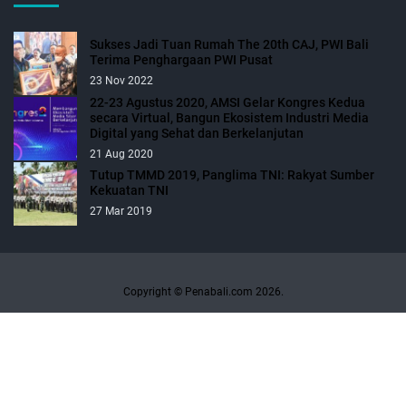
Sukses Jadi Tuan Rumah The 20th CAJ, PWI Bali
Terima Penghargaan PWI Pusat
23 Nov 2022
22-23 Agustus 2020, AMSI Gelar Kongres Kedua
secara Virtual, Bangun Ekosistem Industri Media
Digital yang Sehat dan Berkelanjutan
21 Aug 2020
Tutup TMMD 2019, Panglima TNI: Rakyat Sumber
Kekuatan TNI
27 Mar 2019
Copyright © Penabali.com 2026.