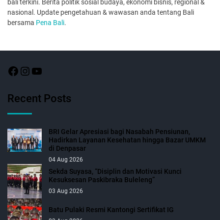
bali terkini. Berita politik sosial budaya, ekonomi bisnis, regional &
nasional. Update pengetahuan & wawasan anda tentang Bali
bersama
Pena Bali
.
Recent Posts
BRI Gelar Apresiasi bagi Nasabah Pensiunan,
Hadirkan Layanan Kesehatan hingga Bazar UMKM
di Denpasar
04 Aug 2026
Sekda Suyasa, “Disiplin dan Motivasi Kunci
Kesuksesan Paskibraka Buleleng”
03 Aug 2026
Batu Pulaki Resmi Kantongi Sertifikat IG