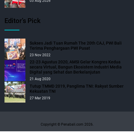
03 Aug 2026
Editor’s Pick
Sukses Jadi Tuan Rumah The 20th CAJ, PWI Bali
Terima Penghargaan PWI Pusat
23 Nov 2022
22-23 Agustus 2020, AMSI Gelar Kongres Kedua
secara Virtual, Bangun Ekosistem Industri Media
Digital yang Sehat dan Berkelanjutan
21 Aug 2020
Tutup TMMD 2019, Panglima TNI: Rakyat Sumber
Kekuatan TNI
27 Mar 2019
Copyright © Penabali.com 2026.