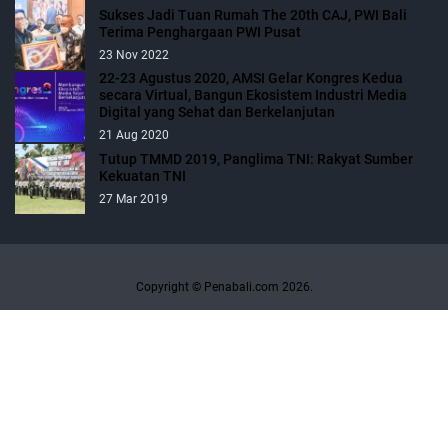
Sukses Jadi Tuan Rumah The 20th CAJ, PWI Bali
Terima Penghargaan PWI Pusat
23 Nov 2022
22-23 Agustus 2020, AMSI Gelar Kongres Kedua
secara Virtual, Bangun Ekosistem Industri Media
Digital yang Sehat dan Berkelanjutan
21 Aug 2020
Tutup TMMD 2019, Panglima TNI: Rakyat Sumber
Kekuatan TNI
27 Mar 2019
Copyright © Penabali.com 2026.