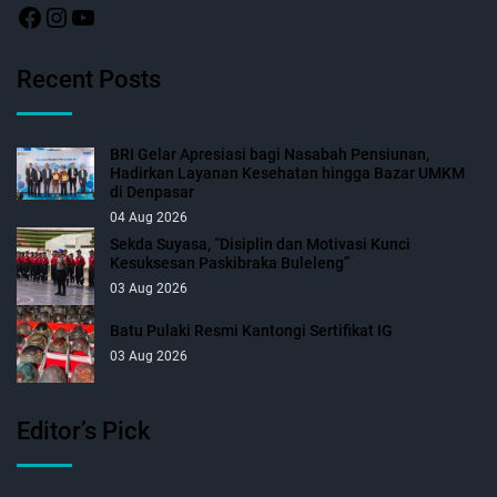
Recent Posts
BRI Gelar Apresiasi bagi Nasabah Pensiunan,
Hadirkan Layanan Kesehatan hingga Bazar UMKM
di Denpasar
04 Aug 2026
Sekda Suyasa, “Disiplin dan Motivasi Kunci
Kesuksesan Paskibraka Buleleng”
03 Aug 2026
Batu Pulaki Resmi Kantongi Sertifikat IG
03 Aug 2026
Editor’s Pick