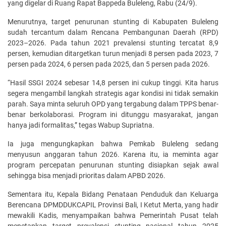
yang digelar di Ruang Rapat Bappeda Buleleng, Rabu (24/9).
Menurutnya, target penurunan stunting di Kabupaten Buleleng
sudah tercantum dalam Rencana Pembangunan Daerah (RPD)
2023–2026. Pada tahun 2021 prevalensi stunting tercatat 8,9
persen, kemudian ditargetkan turun menjadi 8 persen pada 2023, 7
persen pada 2024, 6 persen pada 2025, dan 5 persen pada 2026.
“Hasil SSGI 2024 sebesar 14,8 persen ini cukup tinggi. Kita harus
segera mengambil langkah strategis agar kondisi ini tidak semakin
parah. Saya minta seluruh OPD yang tergabung dalam TPPS benar-
benar berkolaborasi. Program ini ditunggu masyarakat, jangan
hanya jadi formalitas,” tegas Wabup Supriatna.
Ia juga mengungkapkan bahwa Pemkab Buleleng sedang
menyusun anggaran tahun 2026. Karena itu, ia meminta agar
program percepatan penurunan stunting disiapkan sejak awal
sehingga bisa menjadi prioritas dalam APBD 2026.
Sementara itu, Kepala Bidang Penataan Penduduk dan Keluarga
Berencana DPMDDUKCAPIL Provinsi Bali, I Ketut Merta, yang hadir
mewakili Kadis, menyampaikan bahwa Pemerintah Pusat telah
menetapkan target prevalensi stunting nasional tahun 2025