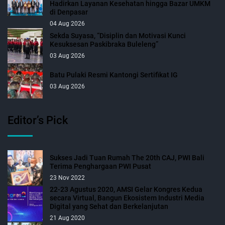
Hadirkan Layanan Kesehatan hingga Bazar UMKM
di Denpasar
04 Aug 2026
Sekda Suyasa, “Disiplin dan Motivasi Kunci
Kesuksesan Paskibraka Buleleng”
03 Aug 2026
Batu Pulaki Resmi Kantongi Sertifikat IG
03 Aug 2026
Editor’s Pick
Sukses Jadi Tuan Rumah The 20th CAJ, PWI Bali
Terima Penghargaan PWI Pusat
23 Nov 2022
22-23 Agustus 2020, AMSI Gelar Kongres Kedua
secara Virtual, Bangun Ekosistem Industri Media
Digital yang Sehat dan Berkelanjutan
21 Aug 2020