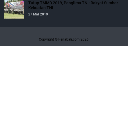
Tutup TMMD 2019, Panglima TNI: Rakyat Sumber
Kekuatan TNI
27 Mar 2019
Copyright © Penabali.com 2026.