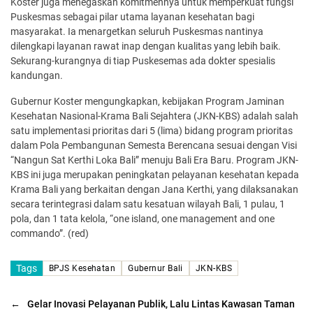
Koster juga menegaskan komitmennya untuk memperkuat fungsi
Puskesmas sebagai pilar utama layanan kesehatan bagi
masyarakat. Ia menargetkan seluruh Puskesmas nantinya
dilengkapi layanan rawat inap dengan kualitas yang lebih baik.
Sekurang-kurangnya di tiap Puskesemas ada dokter spesialis
kandungan.
Gubernur Koster mengungkapkan, kebijakan Program Jaminan
Kesehatan Nasional-Krama Bali Sejahtera (JKN-KBS) adalah salah
satu implementasi prioritas dari 5 (lima) bidang program prioritas
dalam Pola Pembangunan Semesta Berencana sesuai dengan Visi
“Nangun Sat Kerthi Loka Bali” menuju Bali Era Baru. Program JKN-
KBS ini juga merupakan peningkatan pelayanan kesehatan kepada
Krama Bali yang berkaitan dengan Jana Kerthi, yang dilaksanakan
secara terintegrasi dalam satu kesatuan wilayah Bali, 1 pulau, 1
pola, dan 1 tata kelola, “one island, one management and one
commando”. (red)
Tags
BPJS Kesehatan
Gubernur Bali
JKN-KBS
←
Gelar Inovasi Pelayanan Publik, Lalu Lintas Kawasan Taman