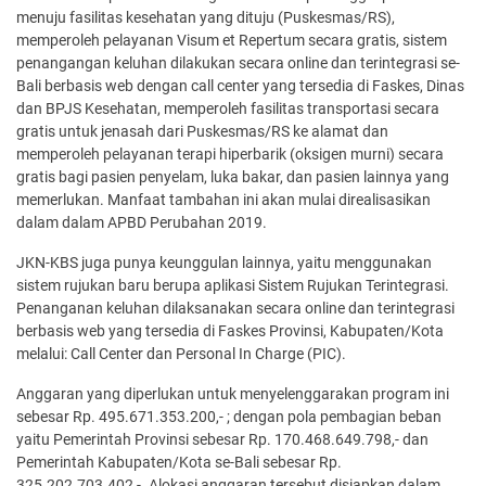
menuju fasilitas kesehatan yang dituju (Puskesmas/RS),
memperoleh pelayanan Visum et Repertum secara gratis, sistem
penangangan keluhan dilakukan secara online dan terintegrasi se-
Bali berbasis web dengan call center yang tersedia di Faskes, Dinas
dan BPJS Kesehatan, memperoleh fasilitas transportasi secara
gratis untuk jenasah dari Puskesmas/RS ke alamat dan
memperoleh pelayanan terapi hiperbarik (oksigen murni) secara
gratis bagi pasien penyelam, luka bakar, dan pasien lainnya yang
memerlukan. Manfaat tambahan ini akan mulai direalisasikan
dalam dalam APBD Perubahan 2019.
JKN-KBS juga punya keunggulan lainnya, yaitu menggunakan
sistem rujukan baru berupa aplikasi Sistem Rujukan Terintegrasi.
Penanganan keluhan dilaksanakan secara online dan terintegrasi
berbasis web yang tersedia di Faskes Provinsi, Kabupaten/Kota
melalui: Call Center dan Personal In Charge (PIC).
Anggaran yang diperlukan untuk menyelenggarakan program ini
sebesar Rp. 495.671.353.200,- ; dengan pola pembagian beban
yaitu Pemerintah Provinsi sebesar Rp. 170.468.649.798,- dan
Pemerintah Kabupaten/Kota se-Bali sebesar Rp.
325.202.703.402,-. Alokasi anggaran tersebut disiapkan dalam