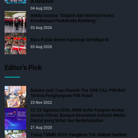
di Denpasar
04 Aug 2026
Sekda Suyasa, “Disiplin dan Motivasi Kunci
Kesuksesan Paskibraka Buleleng”
03 Aug 2026
Batu Pulaki Resmi Kantongi Sertifikat IG
03 Aug 2026
Editor’s Pick
Sukses Jadi Tuan Rumah The 20th CAJ, PWI Bali
Terima Penghargaan PWI Pusat
23 Nov 2022
22-23 Agustus 2020, AMSI Gelar Kongres Kedua
secara Virtual, Bangun Ekosistem Industri Media
Digital yang Sehat dan Berkelanjutan
21 Aug 2020
Tutup TMMD 2019, Panglima TNI: Rakyat Sumber