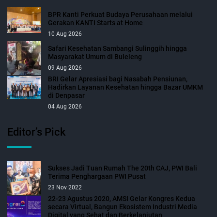
BPR Kanti Perkuat Budaya Perusahaan melalui
Gerakan KANTI Starts at Home
10 Aug 2026
Safari Kesehatan Sambangi Sulinggih hingga
Masyarakat Umum di Buleleng
09 Aug 2026
BRI Gelar Apresiasi bagi Nasabah Pensiunan,
Hadirkan Layanan Kesehatan hingga Bazar UMKM
di Denpasar
04 Aug 2026
Editor’s Pick
Sukses Jadi Tuan Rumah The 20th CAJ, PWI Bali
Terima Penghargaan PWI Pusat
23 Nov 2022
22-23 Agustus 2020, AMSI Gelar Kongres Kedua
secara Virtual, Bangun Ekosistem Industri Media
Digital yang Sehat dan Berkelanjutan