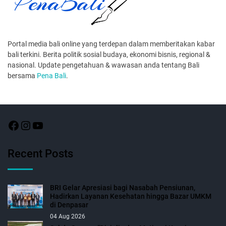
Portal media bali online yang terdepan dalam memberitakan kabar
bali terkini. Berita politik sosial budaya, ekonomi bisnis, regional &
nasional. Update pengetahuan & wawasan anda tentang Bali
bersama
Pena Bali
.
Recent Posts
BRI Gelar Apresiasi bagi Nasabah Pensiunan,
Hadirkan Layanan Kesehatan hingga Bazar UMKM
di Denpasar
04 Aug 2026