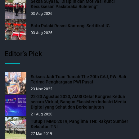
Sekda Suyasa, “Disiplin dan Motivasi Kunci
Kesuksesan Paskibraka Buleleng”
03 Aug 2026
Batu Pulaki Resmi Kantongi Sertifikat IG
03 Aug 2026
Editor’s Pick
Sukses Jadi Tuan Rumah The 20th CAJ, PWI Bali
Terima Penghargaan PWI Pusat
23 Nov 2022
22-23 Agustus 2020, AMSI Gelar Kongres Kedua
secara Virtual, Bangun Ekosistem Industri Media
Digital yang Sehat dan Berkelanjutan
21 Aug 2020
Tutup TMMD 2019, Panglima TNI: Rakyat Sumber
Kekuatan TNI
27 Mar 2019