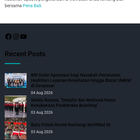
bersama
Pena Bali
.
Recent Posts
BRI Gelar Apresiasi bagi Nasabah Pensiunan,
Hadirkan Layanan Kesehatan hingga Bazar UMKM
di Denpasar
04 Aug 2026
Sekda Suyasa, “Disiplin dan Motivasi Kunci
Kesuksesan Paskibraka Buleleng”
03 Aug 2026
Batu Pulaki Resmi Kantongi Sertifikat IG
03 Aug 2026