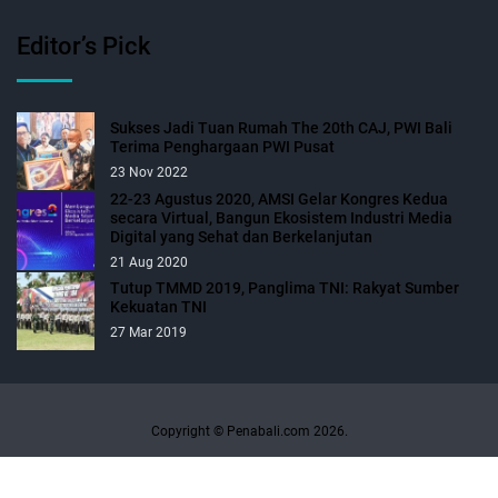
Editor’s Pick
Sukses Jadi Tuan Rumah The 20th CAJ, PWI Bali
Terima Penghargaan PWI Pusat
23 Nov 2022
22-23 Agustus 2020, AMSI Gelar Kongres Kedua
secara Virtual, Bangun Ekosistem Industri Media
Digital yang Sehat dan Berkelanjutan
21 Aug 2020
Tutup TMMD 2019, Panglima TNI: Rakyat Sumber
Kekuatan TNI
27 Mar 2019
Copyright © Penabali.com 2026.