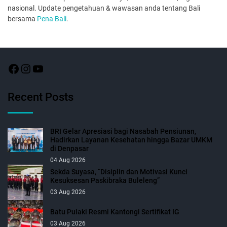
nasional. Update pengetahuan & wawasan anda tentang Bali
bersama
Pena Bali
.
Recent Posts
BRI Gelar Apresiasi bagi Nasabah Pensiunan,
Hadirkan Layanan Kesehatan hingga Bazar UMKM
di Denpasar
04 Aug 2026
Sekda Suyasa, “Disiplin dan Motivasi Kunci
Kesuksesan Paskibraka Buleleng”
03 Aug 2026
Batu Pulaki Resmi Kantongi Sertifikat IG
03 Aug 2026