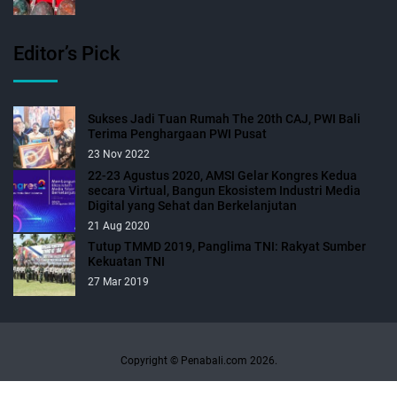
Editor’s Pick
Sukses Jadi Tuan Rumah The 20th CAJ, PWI Bali
Terima Penghargaan PWI Pusat
23 Nov 2022
22-23 Agustus 2020, AMSI Gelar Kongres Kedua
secara Virtual, Bangun Ekosistem Industri Media
Digital yang Sehat dan Berkelanjutan
21 Aug 2020
Tutup TMMD 2019, Panglima TNI: Rakyat Sumber
Kekuatan TNI
27 Mar 2019
Copyright © Penabali.com 2026.